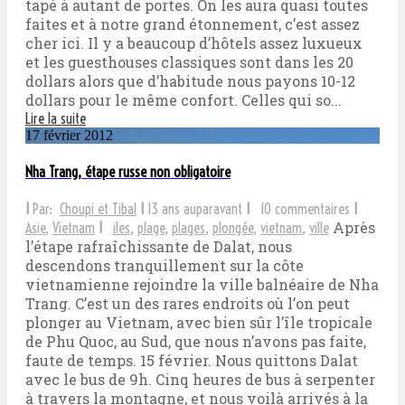
tapé à autant de portes. On les aura quasi toutes
faites et à notre grand étonnement, c’est assez
cher ici. Il y a beaucoup d’hôtels assez luxueux
et les guesthouses classiques sont dans les 20
dollars alors que d’habitude nous payons 10-12
dollars pour le même confort. Celles qui so...
Lire la suite
17 février 2012
Nha Trang, étape russe non obligatoire
I
Par:
Choupi et Tibal
I
13 ans auparavant
I
10 commentaires
I
Après
Asie
,
Vietnam
I
iles
,
plage
,
plages
,
plongée
,
vietnam
,
ville
l’étape rafraîchissante de Dalat, nous
descendons tranquillement sur la côte
vietnamienne rejoindre la ville balnéaire de Nha
Trang. C’est un des rares endroits où l’on peut
plonger au Vietnam, avec bien sûr l’île tropicale
de Phu Quoc, au Sud, que nous n’avons pas faite,
faute de temps. 15 février. Nous quittons Dalat
avec le bus de 9h. Cinq heures de bus à serpenter
à travers la montagne, et nous voilà arrivés à la