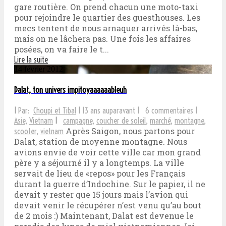
gare routière. On prend chacun une moto-taxi
pour rejoindre le quartier des guesthouses. Les
mecs tentent de nous arnaquer arrivés là-bas,
mais on ne lâchera pas. Une fois les affaires
posées, on va faire le t...
Lire la suite
14 février 2012
Dalat, ton univers impitoyaaaaaableuh
I
Par:
Choupi et Tibal
I
13 ans auparavant
I
6 commentaires
I
Asie
,
Vietnam
I
campagne
,
coucher de soleil
,
marché
,
montagne
,
Après Saigon, nous partons pour
scooter
,
vietnam
Dalat, station de moyenne montagne. Nous
avions envie de voir cette ville car mon grand
père y a séjourné il y a longtemps. La ville
servait de lieu de «repos» pour les Français
durant la guerre d’Indochine. Sur le papier, il ne
devait y rester que 15 jours mais l’avion qui
devait venir le récupérer n’est venu qu’au bout
de 2 mois :) Maintenant, Dalat est devenue le