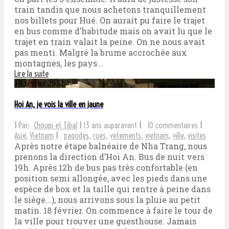
train tandis que nous achetons tranquillement
nos billets pour Hué. On aurait pu faire le trajet
en bus comme d’habitude mais on avait lu que le
trajet en train valait la peine. On ne nous avait
pas menti. Malgré la brume accrochée aux
montagnes, les pays...
Lire la suite
19 février 2012
Hoi An, je vois la ville en jaune
I
Par:
Choupi et Tibal
I
13 ans auparavant
I
10 commentaires
I
Asie
,
Vietnam
I
pagodes
,
rues
,
vetements
,
vietnam
,
ville
,
visites
Après notre étape balnéaire de Nha Trang, nous
prenons la direction d’Hoi An. Bus de nuit vers
19h. Après 12h de bus pas très confortable (en
position semi allongée, avec les pieds dans une
espèce de box et la taille qui rentre à peine dans
le siège...), nous arrivons sous la pluie au petit
matin. 18 février. On commence à faire le tour de
la ville pour trouver une guesthouse. Jamais