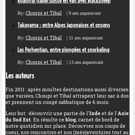
Roadtrip Italie/Suisse en van avec Blacksheep
Choupi et Tibal
By:
|
9 ans auparavant
Takayama : entre Alpes japonaises et onsens
Choupi et Tibal
By:
|
11 ans auparavant
Les Perhentian, entre plongées et snorkeling
Choupi et Tibal
By:
|
13 ans auparavant
Les auteurs
Fin 2011 : après moultes destinations aussi diverses
que variées, Choupi et Tibal attrapent leur sac à dos
et prennent un congé sabbatique de 6 mois.
Leur but : découvrir une partie de l'
Inde
et de l'
Asie
du Sud Est
. En résulte ce
blog
, carnet de bord de
notre quotidien sur place. Découvrez nos coups de
coeur, nos rencontres et nos (més)aventures tout au