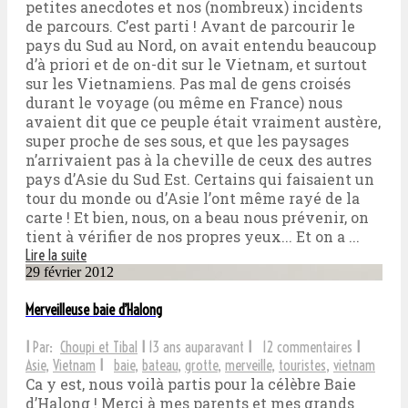
petites anecdotes et nos (nombreux) incidents
de parcours. C’est parti ! Avant de parcourir le
pays du Sud au Nord, on avait entendu beaucoup
d’à priori et de on-dit sur le Vietnam, et surtout
sur les Vietnamiens. Pas mal de gens croisés
durant le voyage (ou même en France) nous
avaient dit que ce peuple était vraiment austère,
super proche de ses sous, et que les paysages
n’arrivaient pas à la cheville de ceux des autres
pays d’Asie du Sud Est. Certains qui faisaient un
tour du monde ou d’Asie l’ont même rayé de la
carte ! Et bien, nous, on a beau nous prévenir, on
tient à vérifier de nos propres yeux... Et on a ...
Lire la suite
29 février 2012
Merveilleuse baie d’Halong
I
Par:
Choupi et Tibal
I
13 ans auparavant
I
12 commentaires
I
Asie
,
Vietnam
I
baie
,
bateau
,
grotte
,
merveille
,
touristes
,
vietnam
Ca y est, nous voilà partis pour la célèbre Baie
d’Halong ! Merci à mes parents et mes grands