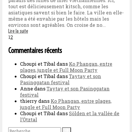
paradis des lunes de miel vietnamiennes. Ici,
tout est délicieusement kitsch, comme les
asiatiques savent si bien le faire. La ville en elle-
même a été envahie par les hôtels mais les
environs sont agréables. On croise de no...
Lire la suite
1
2
Commentaires récents
Choupi et Tibal
dans
Ko Phangan, entre
plages, jungle et Full Moon Party
Choupi et Tibal
dans
Taytay et son
Pasinggatan festival
Anne
dans
Taytay et son Pasinggatan
festival
thierry
dans
Ko Phangan, entre plages,
jungle et Full Moon Party
Choupi et Tibal
dans
Sölden et la vallée de
l’Ötztal