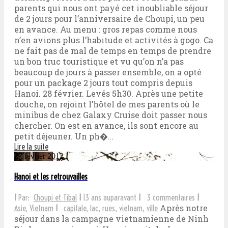
parents qui nous ont payé cet inoubliable séjour
de 2 jours pour l’anniversaire de Choupi, un peu
en avance. Au menu : gros repas comme nous
n’en avions plus l’habitude et activités à gogo. Ca
ne fait pas de mal de temps en temps de prendre
un bon truc touristique et vu qu’on n’a pas
beaucoup de jours à passer ensemble, on a opté
pour un package 2 jours tout compris depuis
Hanoi. 28 février. Levés 5h30. Après une petite
douche, on rejoint l’hôtel de mes parents où le
minibus de chez Galaxy Cruise doit passer nous
chercher. On est en avance, ils sont encore au
petit déjeuner. Un ph�...
Lire la suite
27 février 2012
Hanoi et les retrouvailles
I
Par:
Choupi et Tibal
I
13 ans auparavant
I
3 commentaires
I
Après notre
Asie
,
Vietnam
I
capitale
,
lac
,
rues
,
vietnam
,
ville
séjour dans la campagne vietnamienne de Ninh