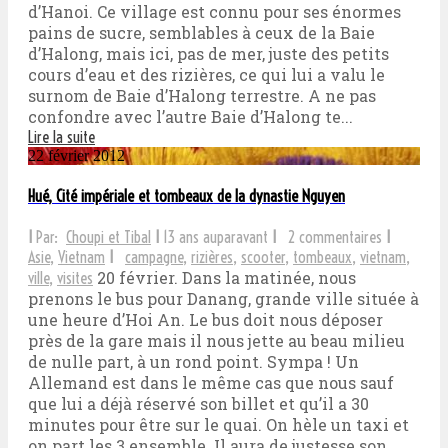
d’Hanoi. Ce village est connu pour ses énormes
pains de sucre, semblables à ceux de la Baie
d’Halong, mais ici, pas de mer, juste des petits
cours d’eau et des rizières, ce qui lui a valu le
surnom de Baie d’Halong terrestre. A ne pas
confondre avec l’autre Baie d’Halong te...
Lire la suite
22 février 2012
Hué, Cité impériale et tombeaux de la dynastie Nguyen
I
Par:
Choupi et Tibal
I
13 ans auparavant
I
2 commentaires
I
Asie
,
Vietnam
I
campagne
,
rizières
,
scooter
,
tombeaux
,
vietnam
,
20 février. Dans la matinée, nous
ville
,
visites
prenons le bus pour Danang, grande ville située à
une heure d’Hoi An. Le bus doit nous déposer
près de la gare mais il nous jette au beau milieu
de nulle part, à un rond point. Sympa ! Un
Allemand est dans le même cas que nous sauf
que lui a déjà réservé son billet et qu’il a 30
minutes pour être sur le quai. On hèle un taxi et
on part les 3 ensemble. Il aura de justesse son