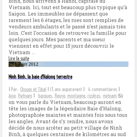
Binh, nous arrivons à Hanoi, capitale du
Vietnam. Ici, tout est beaucoup plus typique qu’à
Saigon. Les immeubles ne dépassent que
rarement les 6 étages, les rues sont remplies de
vendeurs ambulants et le passé n’est jamais très
loin. C’est l’occasion de retrouver la famille pour
quelques jours. Mes parents et ma soeur
viennent en effet pour 15 jours découvrir le
Vietnam ...
Lire la suite
25 février 2012
Ninh Binh, la baie d’Halong terrestre
I
Par:
Choupi et Tibal
I
13 ans auparavant
I
4 commentaires
I
Si
Asie
,
Vietnam
I
barques
,
fleuve
,
montagne
,
rizières
,
vietnam
on vous parle du Vietnam, beaucoup auront en
tête les images de la légendaire Baie d’Halong,
photographiée maintes et maintes fois sous tous
les angles. Avant de s’y rendre, nous avons
décidé de nous arrêter au petit village de Ninh
Binh, à quelques centaines de kilomètres au sud