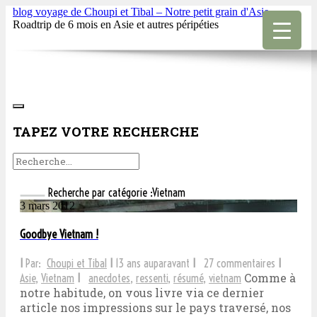
blog voyage de Choupi et Tibal – Notre petit grain d'Asie
Roadtrip de 6 mois en Asie et autres péripéties
TAPEZ VOTRE RECHERCHE
Recherche par catégorie :Vietnam
3 mars 2012
Goodbye Vietnam !
I
Par:
Choupi et Tibal
I
13 ans auparavant
I
27 commentaires
I
Comme à
Asie
,
Vietnam
I
anecdotes
,
ressenti
,
résumé
,
vietnam
notre habitude, on vous livre via ce dernier
article nos impressions sur le pays traversé, nos