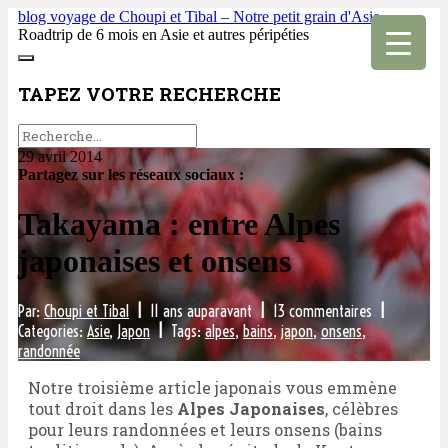
blog voyage de Choupi et Tibal – Notre petit grain d'Asie
Roadtrip de 6 mois en Asie et autres péripéties
TAPEZ VOTRE RECHERCHE
29 avril 2014
Partagez sur les réseaux sociaux :
Takayama : entre Alpes
japonaises et onsens
Par:
Choupi et Tibal
|
11 ans auparavant
|
13 commentaires
|
Categories:
Asie
,
Japon
|
Tags:
alpes
,
bains
,
japon
,
onsens
,
randonnée
Notre troisième article japonais vous emmène
tout droit dans les
Alpes Japonaises
, célèbres
pour leurs randonnées et leurs onsens (bains