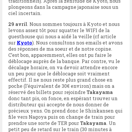
traditionnels). Après la zénitude de Kyoto, nous
plongeons dans la campagne japonaise sous un
ciel incertain.
29 avril
. Nous sommes toujours à Kyoto et nous
levons assez tôt pour squatter le WIFI de la
guesthouse qui nous a aidé la veille (cf article
sur
Kyoto
). Nous consultons nos emails et avons
des réponses de ma soeur et de notre copine.
C’est bon, apparemment, elles ont pu faire le
déblocage auprès de la banque. Par contre, vu le
décalage horaire, on va devoir attendre encore
un peu pour que le déblocage soit vraiment
effectif. Il ne nous reste plus grand chose en
poche (l’équivalent de 30€ environ) mais on a
réservé des billets pour rejoindre
Takayama
donc tant pis, on fonce, en espérant trouver un
distributeur qui accepte de nous donner de
précieux yens. On prend donc le Shinkansen qui
file vers Nagoya puis on change de train pour
prendre une sorte de TER pour
Takayama
. Un
petit peu de retard sur le train (30 minutes à