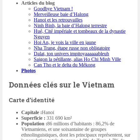
Articles du blog
Goodbye Vietnam !
Merveilleuse baie d’Halong
Hanoi et les retrouvailles
Ninh Binh, la baie d’Halong terrestre
Hué, Cité impériale et tombeaux de la dynastie
Nguyen
Hoi An, je vois la ville en jaune
Nha Trang, étape russe non obligatoire
Dalat, ton univers impitoyaaaaaableuh
Saigon la pétillante, alias Ho Chi Minh Ville
Can Tho et le delta du Mékong
Photos
Données clés sur le Vietnam
Carte d’identité
Capitale :
Hanoi
Superficie :
331 690 km²
Population :
86 millions d’habitants : 86,2% de
Vietnamiens, et une soixantaine de groupes
ethnolinguistiques, dont les principaux représentent, sur