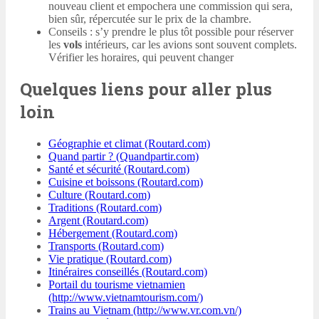
nouveau client et empochera une commission qui sera,
bien sûr, répercutée sur le prix de la chambre.
Conseils : s’y prendre le plus tôt possible pour réserver
les
vols
intérieurs, car les avions sont souvent complets.
Vérifier les horaires, qui peuvent changer
Quelques liens pour aller plus
loin
Géographie et climat (Routard.com)
Quand partir ? (Quandpartir.com)
Santé et sécurité (Routard.com)
Cuisine et boissons (Routard.com)
Culture (Routard.com)
Traditions (Routard.com)
Argent (Routard.com)
Hébergement (Routard.com)
Transports (Routard.com)
Vie pratique (Routard.com)
Itinéraires conseillés (Routard.com)
Portail du tourisme vietnamien
(http://www.vietnamtourism.com/)
Trains au Vietnam (http://www.vr.com.vn/)