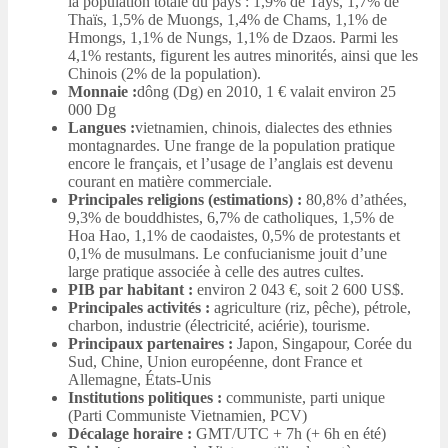
la population totale du pays : 1,9% de Tays, 1,7% de
Thaïs, 1,5% de Muongs, 1,4% de Chams, 1,1% de
Hmongs, 1,1% de Nungs, 1,1% de Dzaos. Parmi les
4,1% restants, figurent les autres minorités, ainsi que les
Chinois (2% de la population).
Monnaie :
dông (Dg) en 2010, 1 € valait environ 25
000 Dg
Langues :
vietnamien, chinois, dialectes des ethnies
montagnardes. Une frange de la population pratique
encore le français, et l’usage de l’anglais est devenu
courant en matière commerciale.
Principales religions (estimations) :
80,8% d’athées,
9,3% de bouddhistes, 6,7% de catholiques, 1,5% de
Hoa Hao, 1,1% de caodaistes, 0,5% de protestants et
0,1% de musulmans. Le confucianisme jouit d’une
large pratique associée à celle des autres cultes.
PIB par habitant
:
environ 2 043 €, soit 2 600 US$.
Principales activités :
agriculture (riz, pêche), pétrole,
charbon, industrie (électricité, aciérie), tourisme.
Principaux partenaires :
Japon, Singapour, Corée du
Sud, Chine, Union européenne, dont France et
Allemagne, États-Unis
Institutions politiques :
communiste, parti unique
(Parti Communiste Vietnamien, PCV)
Décalage horaire :
GMT/UTC + 7h (+ 6h en été)