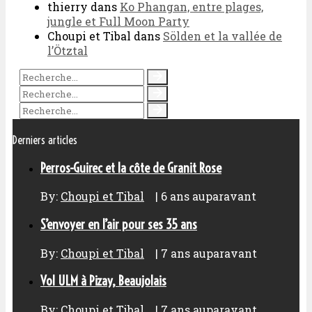
thierry
dans
Ko Phangan, entre plages,
jungle et Full Moon Party
Choupi et Tibal
dans
Sölden et la vallée de
l’Ötztal
Derniers articles
Perros-Guirec et la côte de Granit Rose
By:
Choupi et Tibal
|
6 ans auparavant
S’envoyer en l’air pour ses 35 ans
By:
Choupi et Tibal
|
7 ans auparavant
Vol ULM à Pizay, Beaujolais
By:
Choupi et Tibal
|
7 ans auparavant