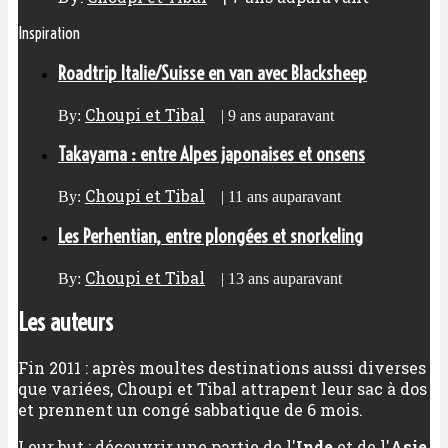
Inspiration
Roadtrip Italie/Suisse en van avec Blacksheep
Choupi et Tibal
By:
|
9 ans auparavant
Takayama : entre Alpes japonaises et onsens
Choupi et Tibal
By:
|
11 ans auparavant
Les Perhentian, entre plongées et snorkeling
Choupi et Tibal
By:
|
13 ans auparavant
Les auteurs
Fin 2011 : après moultes destinations aussi diverses
que variées, Choupi et Tibal attrapent leur sac à dos
et prennent un congé sabbatique de 6 mois.
Leur but : découvrir une partie de l'
Inde
et de l'
Asie