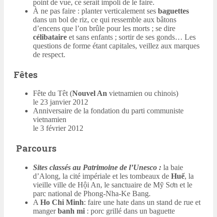
point de vue, ce serait impoli de le faire.
À ne pas faire : planter verticalement ses
baguettes
dans un bol de riz, ce qui ressemble aux bâtons
d’encens que l’on brûle pour les morts ; se dire
célibataire
et sans enfants ; sortir de ses gonds… Les
questions de forme étant capitales, veillez aux marques
de respect.
Fêtes
Fête du Têt (
Nouvel An
vietnamien ou chinois)
le 23 janvier 2012
Anniversaire de la fondation du parti communiste
vietnamien
le 3 février 2012
Parcours
Sites classés au Patrimoine de l’Unesco :
la baie
d’Along, la cité impériale et les tombeaux de
Huế
, la
vieille ville de Hội An, le sanctuaire de Mỹ Sơn et le
parc national de Phong-Nha-Ke Bang.
A
Ho Chi Minh
: faire une hate dans un stand de rue et
manger
banh mi
: porc grillé dans un baguette