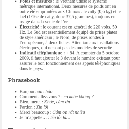
Poids et mesures :
le Vietnam utilise le système
métrique international. Deux mesures de poids ont en
outre été empruntées aux Chinois : le catty (0,6 kg) et le
tael (1/16e de catty, donc 37,5 grammes), toujours en
usage dans la vente de l’or.
Électricité :
le courant est en général de 220 volts, 50
Hz. Le Sud est essentiellement équipé de prises plates
de style américain ; le Nord, de prises rondes à
l’européenne, à deux fiches. Attention aux installations
électriques, qui ne sont pas des modèles de sécurité.
Indicatif téléphonique :
+ 84. A compter du 5 octobre
2009, il faut ajouter le 3 devant le numéro existant pour
assurer le bon fonctionnement des appels téléphoniques
dans le pays.
Phrasebook
Bonjour:
xin chào
Comment allez-vous ? :
co khỏe không ?
Bien, merci :
Khỏe, cám ơn
Pardon :
Xin lỗi
Merci beaucoup :
Cám ơn rất nhiều
Je m’appelle… :
tên tôi là…