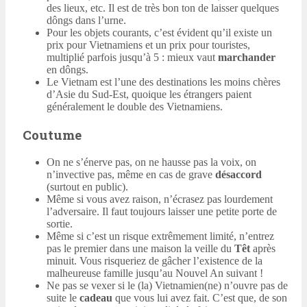
des lieux, etc. Il est de très bon ton de laisser quelques
dôngs dans l’urne.
Pour les objets courants, c’est évident qu’il existe un
prix pour Vietnamiens et un prix pour touristes,
multiplié parfois jusqu’à 5 : mieux vaut
marchander
en dôngs.
Le Vietnam est l’une des destinations les moins chères
d’Asie du Sud-Est, quoique les étrangers paient
généralement le double des Vietnamiens.
Coutume
On ne s’énerve pas, on ne hausse pas la voix, on
n’invective pas, même en cas de grave
désaccord
(surtout en public).
Même si vous avez raison, n’écrasez pas lourdement
l’adversaire. Il faut toujours laisser une petite porte de
sortie.
Même si c’est un risque extrêmement limité, n’entrez
pas le premier dans une maison la veille du
Têt
après
minuit. Vous risqueriez de gâcher l’existence de la
malheureuse famille jusqu’au Nouvel An suivant !
Ne pas se vexer si le (la) Vietnamien(ne) n’ouvre pas de
suite le
cadeau
que vous lui avez fait. C’est que, de son