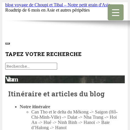
blog voyage de Choupi et Tibal – Notre petit grain d'Asie
Roadtrip de 6 mois en Asie et autres péripéties
TAPEZ VOTRE RECHERCHE
Vietnam
Itinéraire et articles du blog
Notre itinéraire
Can Tho et le delta du Mékong -> Saigon (Hô-
Chi-Minh-Ville) -> Dalat -> Nha Trang -> Hoi
An -> Hué -> Ninh Binh -> Hanoï -> Baie
d’Halong -> Hanoï