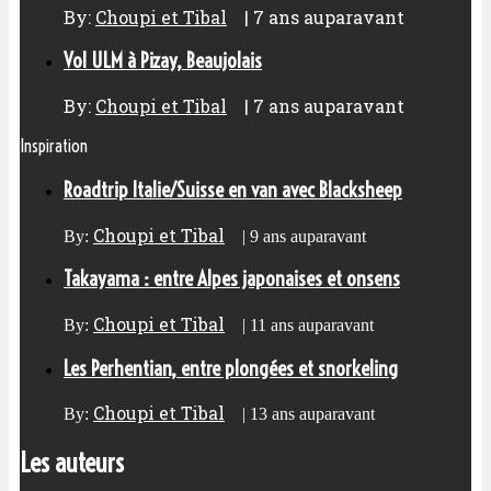
By:
Choupi et Tibal
|
7 ans auparavant
Vol ULM à Pizay, Beaujolais
By:
Choupi et Tibal
|
7 ans auparavant
Inspiration
Roadtrip Italie/Suisse en van avec Blacksheep
Choupi et Tibal
By:
|
9 ans auparavant
Takayama : entre Alpes japonaises et onsens
Choupi et Tibal
By:
|
11 ans auparavant
Les Perhentian, entre plongées et snorkeling
Choupi et Tibal
By:
|
13 ans auparavant
Les auteurs