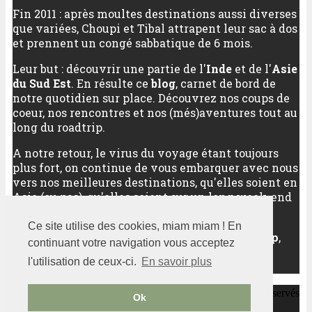
Fin 2011 : après moultes destinations aussi diverses
que variées, Choupi et Tibal attrapent leur sac à dos
et prennent un congé sabbatique de 6 mois.
Leur but : découvrir une partie de l'
Inde
et de l'
Asie
du Sud Est
. En résulte ce
blog
, carnet de bord de
notre quotidien sur place. Découvrez nos coups de
coeur, nos rencontres et nos (més)aventures tout au
long du roadtrip.
A notre retour, le virus du voyage étant toujours
plus fort, on continue de vous embarquer avec nous
vers nos meilleures destinations, qu'elles soient en
Asie (ou pas), qu'elles soient sur un long week-end
ou sur plusieurs semaines.
Ce site utilise des cookies, miam miam ! En
Au programme :
découverte d'un pays
,
city trip
,
continuant votre navigation vous acceptez
randonnées
,
sports outdoor
... Bref, pas de quoi
l'utilisation de ceux-ci.
En savoir plus
s'ennuyer !
Notre petit grain d'Asie
2011-2020 -
- Tous droits réservés
Ok
Plan du site
Voir nos mentions légales
-
-