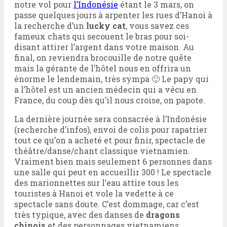
notre vol pour
l’Indonésie
étant le 3 mars, on
passe quelques jours à arpenter les rues d’Hanoi à
la recherche d’un
lucky cat
, vous savez ces
fameux chats qui secouent le bras pour soi-
disant attirer l’argent dans votre maison. Au
final, on reviendra brocouille de notre quête
mais la gérante de l’hôtel nous en offrira un
énorme le lendemain, très sympa 🙂 Le papy qui
a l’hôtel est un ancien médecin qui a vécu en
France, du coup dès qu’il nous croise, on papote.
La dernière journée sera consacrée à l’Indonésie
(recherche d’infos), envoi de colis pour rapatrier
tout ce qu’on a acheté et pour finir, spectacle de
théâtre/danse/chant classique vietnamien.
Vraiment bien mais seulement 6 personnes dans
une salle qui peut en accueillir 300 ! Le spectacle
des marionnettes sur l’eau attire tous les
touristes à Hanoi et vole la vedette à ce
spectacle sans doute. C’est dommage, car c’est
très typique, avec des danses de
dragons
chinois
et des personnages vietnamiens