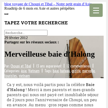
blog voyage de Choupi et Tibal – Notre petit grain d'Asie
Roadtrip de 6 mois en Asie et autres péripéties
TAPEZ VOTRE RECHERCHE
29 février 2012
Partagez sur les réseaux sociaux :
Merveilleuse baie d’Halong
Par:
Choupi et Tibal
|
13 ans auparavant
|
12 commentaires
|
Categories:
Asie
,
Vietnam
|
Tags:
baie
,
bateau
,
grotte
,
merveille
,
touristes
,
vietnam
Ca y est, nous voilà partis pour la célèbre
Baie
d’Halong
! Merci à mes parents et mes grands
parents qui nous ont payé cet inoubliable séjour
de 2 jours pour l’anniversaire de Choupi, un peu
en avance. Au menu : gros repas comme nous