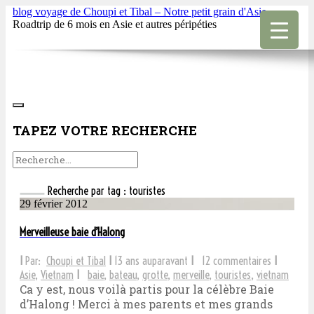
blog voyage de Choupi et Tibal – Notre petit grain d'Asie
Roadtrip de 6 mois en Asie et autres péripéties
TAPEZ VOTRE RECHERCHE
Recherche par tag : touristes
29 février 2012
Merveilleuse baie d’Halong
I
Par:
Choupi et Tibal
I
13 ans auparavant
I
12 commentaires
I
Asie
,
Vietnam
I
baie
,
bateau
,
grotte
,
merveille
,
touristes
,
vietnam
Ca y est, nous voilà partis pour la célèbre Baie
d’Halong ! Merci à mes parents et mes grands