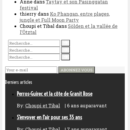
Anne
dans
Taytay et son Pasinggatan
festival
thierry
dans
Ko Phangan, entre plages,
jungle et Full Moon Party
Choupi et Tibal
dans
Sölden et la vallée de
l’Ötztal
ABONNEZ VOUS
Derniers articles
Perros-Guirec et la côte de Granit Rose
By:
Choupi et Tibal
|
6 ans auparavant
S’envoyer en l’air pour ses 35 ans
By:
Choupi et Tibal
|
7 ans auparavant