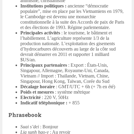
animisme, christianisme
Institutions politiques :
ancienne “démocratie
populaire”, mise en place par les Vietnamiens en 1979,
le Cambodge est devenu une monarchie
constitutionnelle à la suite des Accords de paix de Paris
et des élections de 1993. Régime parlementaire.
Principales activités
: le tourisme, le bâtiment et
l’habillement. L’agriculture représente 1/3 de la
production nationale. L’exploitation des gisements
d’hydrocarbures découverts au large de la côte sud
devrait démarrer en 2011 et rapporter 1 milliard
$US/an.
Principaux partenaires
: Export : États-Unis,
Singapour, Allemagne, Royaume-Uni, Canada,
Vietnam // Import : Thaïlande, Vietnam, Chine,
Singapour, Hong Kong, Taïwan, Corée du Sud
Décalage horaire
: GMT/UTC + 6h (+ 7h en été)
Poids et mesures
: système métrique
Electricité
: 220 V, 50Hz
Indicatif téléphonique :
+ 855
Phrasebook
Suai s’dei
: Bonjour
Lia sunh hao-y
: Au revoir