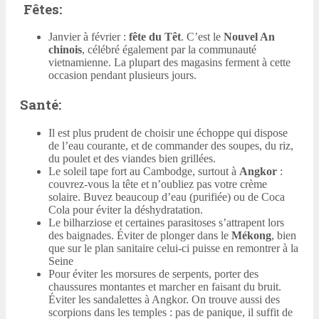
Fêtes:
Janvier à février :
fête du Têt
. C’est le
Nouvel An
chinois
, célébré également par la communauté
vietnamienne. La plupart des magasins ferment à cette
occasion pendant plusieurs jours.
Santé:
Il est plus prudent de choisir une échoppe qui dispose
de l’eau courante, et de commander des soupes, du riz,
du poulet et des viandes bien grillées.
Le soleil tape fort au Cambodge, surtout à
Angkor
:
couvrez-vous la tête et n’oubliez pas votre crème
solaire. Buvez beaucoup d’eau (purifiée) ou de Coca
Cola pour éviter la déshydratation.
Le bilharziose et certaines parasitoses s’attrapent lors
des baignades. Éviter de plonger dans le
Mékong
, bien
que sur le plan sanitaire celui-ci puisse en remontrer à la
Seine
Pour éviter les morsures de serpents, porter des
chaussures montantes et marcher en faisant du bruit.
Éviter les sandalettes à Angkor. On trouve aussi des
scorpions dans les temples : pas de panique, il suffit de