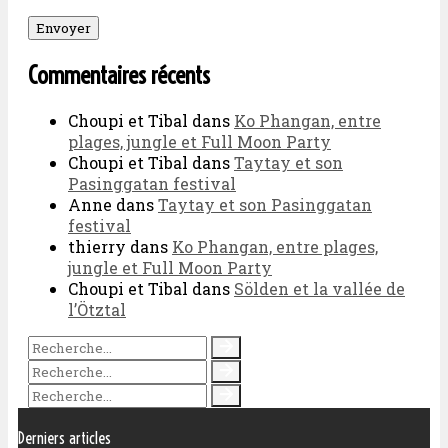
Commentaires récents
Choupi et Tibal
dans
Ko Phangan, entre
plages, jungle et Full Moon Party
Choupi et Tibal
dans
Taytay et son
Pasinggatan festival
Anne
dans
Taytay et son Pasinggatan
festival
thierry
dans
Ko Phangan, entre plages,
jungle et Full Moon Party
Choupi et Tibal
dans
Sölden et la vallée de
l’Ötztal
Derniers articles