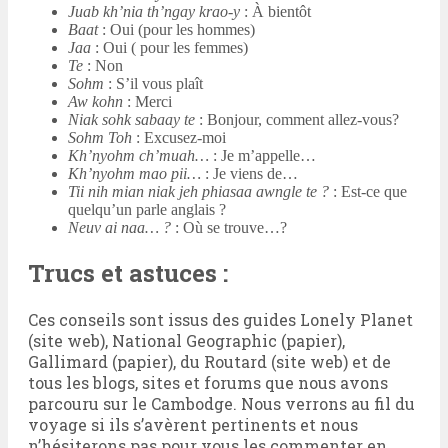
Juab kh’nia th’ngay krao-y
: À bientôt
Baat
: Oui (pour les hommes)
Jaa
: Oui ( pour les femmes)
Te
: Non
Sohm
: S’il vous plaît
Aw kohn
: Merci
Niak sohk sabaay te
: Bonjour, comment allez-vous?
Sohm Toh
: Excusez-moi
Kh’nyohm ch’muah…
: Je m’appelle…
Kh’nyohm mao pii…
: Je viens de…
Tii nih mian niak jeh phiasaa awngle te ?
: Est-ce que
quelqu’un parle anglais ?
Neuv ai naa… ?
: Où se trouve…?
Trucs et astuces :
Ces conseils sont issus des guides Lonely Planet
(site web), National Geographic (papier),
Gallimard (papier), du Routard (site web) et de
tous les blogs, sites et forums que nous avons
parcouru sur le Cambodge. Nous verrons au fil du
voyage si ils s’avèrent pertinents et nous
n’hésiterons pas pour vous les commenter en