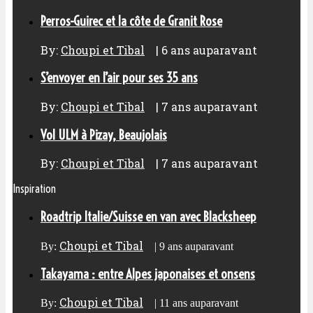
Perros-Guirec et la côte de Granit Rose
By:
Choupi et Tibal
|
6 ans auparavant
S’envoyer en l’air pour ses 35 ans
By:
Choupi et Tibal
|
7 ans auparavant
Vol ULM à Pizay, Beaujolais
By:
Choupi et Tibal
|
7 ans auparavant
Inspiration
Roadtrip Italie/Suisse en van avec Blacksheep
Choupi et Tibal
By:
|
9 ans auparavant
Takayama : entre Alpes japonaises et onsens
Choupi et Tibal
By:
|
11 ans auparavant