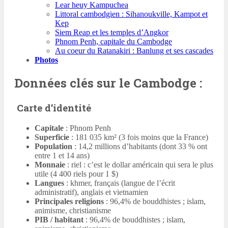
Lear heuy Kampuchea
Littoral cambodgien : Sihanoukville, Kampot et
Kep
Siem Reap et les temples d’Angkor
Phnom Penh, capitale du Cambodge
Au coeur du Ratanakiri : Banlung et ses cascades
Photos
Données clés sur le Cambodge :
Carte d’identité
Capitale
: Phnom Penh
Superficie
: 181 035 km² (3 fois moins que la France)
Population
: 14,2 millions d’habitants (dont 33 % ont
entre 1 et 14 ans)
Monnaie
: riel : c’est le dollar américain qui sera le plus
utile (4 400 riels pour 1 $)
Langues
: khmer, français (langue de l’écrit
administratif), anglais et vietnamien
Principales religions
: 96,4% de bouddhistes ; islam,
animisme, christianisme
PIB / habitant
: 96,4% de bouddhistes ; islam,