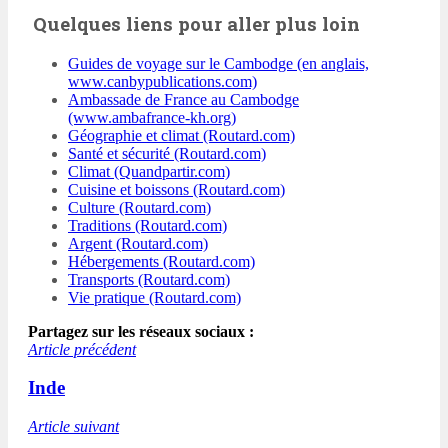
Quelques liens pour aller plus loin
Guides de voyage sur le Cambodge (en anglais,
www.canbypublications.com)
Ambassade de France au Cambodge
(www.ambafrance-kh.org)
Géographie et climat (Routard.com)
Santé et sécurité (Routard.com)
Climat (Quandpartir.com)
Cuisine et boissons (Routard.com)
Culture (Routard.com)
Traditions (Routard.com)
Argent (Routard.com)
Hébergements (Routard.com)
Transports (Routard.com)
Vie pratique (Routard.com)
Partagez sur les réseaux sociaux :
Article précédent
Inde
Article suivant