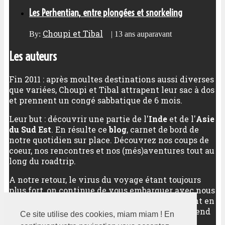
Les Perhentian, entre plongées et snorkeling
Choupi et Tibal
By:
|
13 ans auparavant
Les auteurs
Fin 2011 : après moultes destinations aussi diverses
que variées, Choupi et Tibal attrapent leur sac à dos
et prennent un congé sabbatique de 6 mois.
Leur but : découvrir une partie de l'
Inde
et de l'
Asie
du Sud Est
. En résulte ce
blog
, carnet de bord de
notre quotidien sur place. Découvrez nos coups de
coeur, nos rencontres et nos (més)aventures tout au
long du roadtrip.
A notre retour, le virus du voyage étant toujours
plus fort, on continue de vous embarquer avec nous
vers nos meilleures destinations, qu'elles soient en
Asie (ou pas), qu'elles soient sur un long week-end
Ce site utilise des cookies, miam miam ! En
ou sur plusieurs semaines.