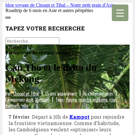
blog voyage de Choupi et Tibal – Notre petit grain d'Asie
Roadtrip de 6 mois en Asie et autres péripéties
TAPEZ VOTRE RECHERCHE
8 février 2012
Partagez sur les réseaux sociaux :
Can Tho et le delta du
Mékong
Par:
Choupi et Tibal
|
13 ans auparavant
|
16 commentaires
|
Categories:
Asie
,
Vietnam
|
Tags:
fleuve
,
marché
,
mékong
,
rues
,
vietnam
,
ville
7 février
. Départ à 10h de
Kampot
pour rejoindre
la frontière vietnamienne. Comme d’habitude,
les Cambodgiens veulent «optimiser» leurs