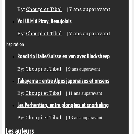
By:
Choupi et Tibal
|
7 ans auparavant
Vol ULM à Pizay, Beaujolais
By:
Choupi et Tibal
|
7 ans auparavant
Inspiration
Roadtrip Italie/Suisse en van avec Blacksheep
Choupi et Tibal
By:
|
9 ans auparavant
Takayama : entre Alpes japonaises et onsens
Choupi et Tibal
By:
|
11 ans auparavant
Les Perhentian, entre plongées et snorkeling
Choupi et Tibal
By:
|
13 ans auparavant
Les auteurs