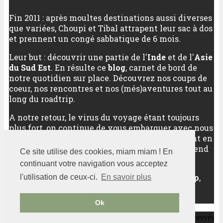
Fin 2011 : après moultes destinations aussi diverses
que variées, Choupi et Tibal attrapent leur sac à dos
et prennent un congé sabbatique de 6 mois.
Leur but : découvrir une partie de l'
Inde
et de l'
Asie
du Sud Est
. En résulte ce
blog
, carnet de bord de
notre quotidien sur place. Découvrez nos coups de
coeur, nos rencontres et nos (més)aventures tout au
long du roadtrip.
A notre retour, le virus du voyage étant toujours
plus fort, on continue de vous embarquer avec nous
vers nos meilleures destinations, qu'elles soient en
Asie (ou pas), qu'elles soient sur un long week-end
Ce site utilise des cookies, miam miam ! En
ou sur plusieurs semaines.
continuant votre navigation vous acceptez
Au programme :
découverte d'un pays
,
city trip
,
l'utilisation de ceux-ci.
En savoir plus
randonnées
,
sports outdoor
... Bref, pas de quoi
s'ennuyer !
Ok
Notre petit grain d'Asie
2011-2020 -
- Tous droits réservés