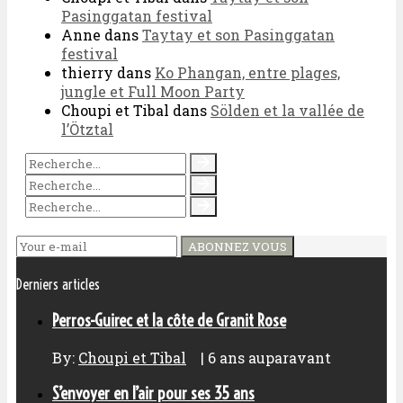
Pasinggatan festival
Anne
dans
Taytay et son Pasinggatan
festival
thierry
dans
Ko Phangan, entre plages,
jungle et Full Moon Party
Choupi et Tibal
dans
Sölden et la vallée de
l’Ötztal
ABONNEZ VOUS
Derniers articles
Perros-Guirec et la côte de Granit Rose
By:
Choupi et Tibal
|
6 ans auparavant
S’envoyer en l’air pour ses 35 ans