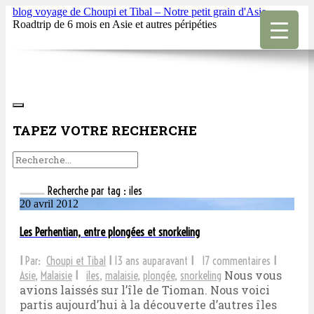
blog voyage de Choupi et Tibal – Notre petit grain d'Asie
Roadtrip de 6 mois en Asie et autres péripéties
TAPEZ VOTRE RECHERCHE
Recherche par tag : iles
20 avril 2012
Les Perhentian, entre plongées et snorkeling
I
Par:
Choupi et Tibal
I
13 ans auparavant
I
17 commentaires
I
Nous vous
Asie
,
Malaisie
I
iles
,
malaisie
,
plongée
,
snorkeling
avions laissés sur l’île de Tioman. Nous voici
partis aujourd’hui à la découverte d’autres îles