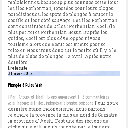
malaisiennes, beaucoup plus connues cette fois :
les îles Perhentian, réputées pour leurs plages
paradisiaques, les spots de plongée à couper le
souffle et leur côté sauvage. Les îles Perhentian
sont constituées de 2 îles : Perhentian Kecil (la
plus petite) et Perhentian Besut. D’après les
guides, Kecil est plus développée niveau
tourisme alors que Besut est mieux pour se
relaxer. Nous irons donc sur la petite où il y a le
plus de clubs de plongée. 12 avril. Après notre
dernière...
Lire la suite
31 mars 2012
Plongée à Pulau Weh
I
Par:
Choupi et Tibal
I
13 ans auparavant
I
2 commentaires
I
Pour notre
Asie
,
Indonésie
I
iles
,
indonésie
,
plongée
,
poissons
dernière étape indonésienne, nous partons
rejoindre la province la plus au nord de Sumatra,
la province d’ Aceh. C’est une des régions du
globe qui a été la plus touchée par le tsunami