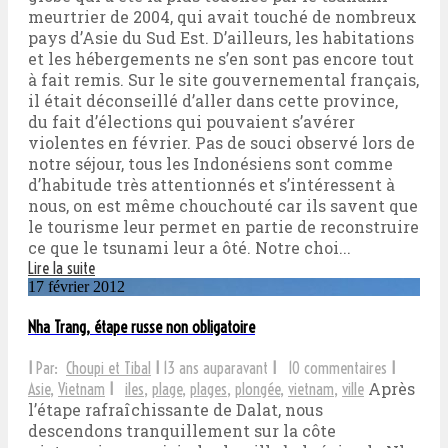
meurtrier de 2004, qui avait touché de nombreux
pays d’Asie du Sud Est. D’ailleurs, les habitations
et les hébergements ne s’en sont pas encore tout
à fait remis. Sur le site gouvernemental français,
il était déconseillé d’aller dans cette province,
du fait d’élections qui pouvaient s’avérer
violentes en février. Pas de souci observé lors de
notre séjour, tous les Indonésiens sont comme
d’habitude très attentionnés et s’intéressent à
nous, on est même chouchouté car ils savent que
le tourisme leur permet en partie de reconstruire
ce que le tsunami leur a ôté. Notre choi...
Lire la suite
17 février 2012
Nha Trang, étape russe non obligatoire
I
Par:
Choupi et Tibal
I
13 ans auparavant
I
10 commentaires
I
Après
Asie
,
Vietnam
I
iles
,
plage
,
plages
,
plongée
,
vietnam
,
ville
l’étape rafraîchissante de Dalat, nous
descendons tranquillement sur la côte