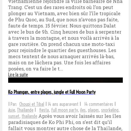
vietnamienne rejoindre la ville balnéaire de Nha
Trang. C’est un des rares endroits où l’on peut
plonger au Vietnam, avec bien sûr l’île tropicale
de Phu Quoc, au Sud, que nous n’avons pas faite,
faute de temps. 15 février. Nous quittons Dalat
avec le bus de 9h. Cinq heures de bus à serpenter
à travers la montagne, et nous voilà arrivés à la
gare routière. On prend chacun une moto-taxi
pour rejoindre le quartier des guesthouses. Les
mecs tentent de nous arnaquer arrivés là-bas,
mais on ne lâchera pas. Une fois les affaires
posées, on va faire le t...
Lire la suite
10 décembre 2011
Ko Phangan, entre plages, jungle et Full Moon Party
I
Par:
Choupi et Tibal
I
14 ans auparavant
I
14 commentaires
I
Asie
,
Thaïlande
I
fiesta
,
full moon party
,
iles
,
plages
,
snorkeling
,
Après vous avoir laissés sur les îles
sunset
,
thailande
paradisiaques de Ko Phi Phi, on s’est dit qu’il
fallait vous montrer autre chose de la Thaïlande,