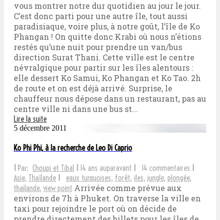
vous montrer notre dur quotidien au jour le jour.
C’est donc parti pour une autre île, tout aussi
paradisiaque, voire plus, à notre goût, l’île de Ko
Phangan ! On quitte donc Krabi où nous n’étions
restés qu’une nuit pour prendre un van/bus
direction Surat Thani. Cette ville est le centre
névralgique pour partir sur les îles alentours :
elle dessert Ko Samui, Ko Phangan et Ko Tao. 2h
de route et on est déjà arrivé. Surprise, le
chauffeur nous dépose dans un restaurant, pas au
centre ville ni dans une bus st...
Lire la suite
5 décembre 2011
Ko Phi Phi, à la recherche de Leo Di Caprio
I
Par:
Choupi et Tibal
I
14 ans auparavant
I
14 commentaires
I
Asie
,
Thaïlande
I
eaux turquoises
,
forêt
,
iles
,
jungle
,
plongée
,
Arrivée comme prévue aux
thailande
,
view point
environs de 7h à Phuket. On traverse la ville en
taxi pour rejoindre le port où on décide de
prendre directement des billets pour les îles de