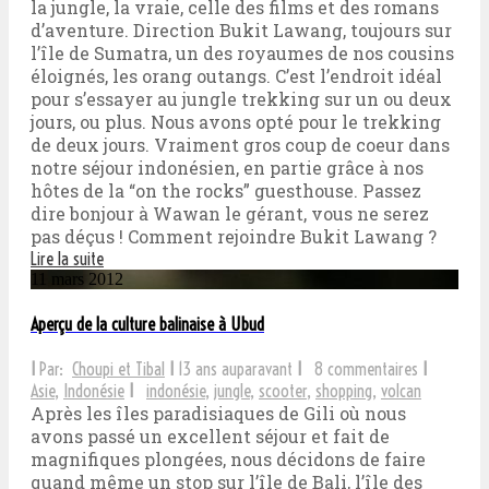
la jungle, la vraie, celle des films et des romans
d’aventure. Direction Bukit Lawang, toujours sur
l’île de Sumatra, un des royaumes de nos cousins
éloignés, les orang outangs. C’est l’endroit idéal
pour s’essayer au jungle trekking sur un ou deux
jours, ou plus. Nous avons opté pour le trekking
de deux jours. Vraiment gros coup de coeur dans
notre séjour indonésien, en partie grâce à nos
hôtes de la “on the rocks” guesthouse. Passez
dire bonjour à Wawan le gérant, vous ne serez
pas déçus ! Comment rejoindre Bukit Lawang ?
Lire la suite
11 mars 2012
Aperçu de la culture balinaise à Ubud
I
Par:
Choupi et Tibal
I
13 ans auparavant
I
8 commentaires
I
Asie
,
Indonésie
I
indonésie
,
jungle
,
scooter
,
shopping
,
volcan
Après les îles paradisiaques de Gili où nous
avons passé un excellent séjour et fait de
magnifiques plongées, nous décidons de faire
quand même un stop sur l’île de Bali, l’île des