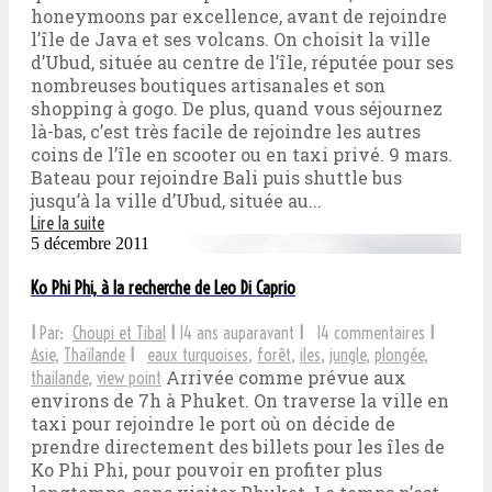
honeymoons par excellence, avant de rejoindre
l’île de Java et ses volcans. On choisit la ville
d’Ubud, située au centre de l’île, réputée pour ses
nombreuses boutiques artisanales et son
shopping à gogo. De plus, quand vous séjournez
là-bas, c’est très facile de rejoindre les autres
coins de l’île en scooter ou en taxi privé. 9 mars.
Bateau pour rejoindre Bali puis shuttle bus
jusqu’à la ville d’Ubud, située au...
Lire la suite
5 décembre 2011
Ko Phi Phi, à la recherche de Leo Di Caprio
I
Par:
Choupi et Tibal
I
14 ans auparavant
I
14 commentaires
I
Asie
,
Thaïlande
I
eaux turquoises
,
forêt
,
iles
,
jungle
,
plongée
,
Arrivée comme prévue aux
thailande
,
view point
environs de 7h à Phuket. On traverse la ville en
taxi pour rejoindre le port où on décide de
prendre directement des billets pour les îles de
Ko Phi Phi, pour pouvoir en profiter plus