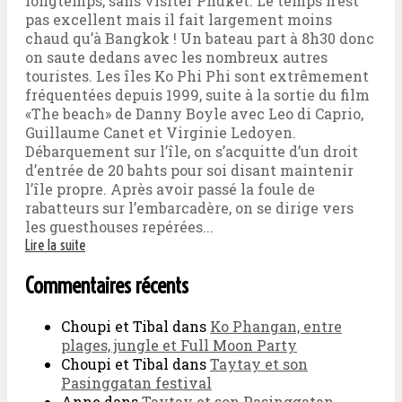
longtemps, sans visiter Phuket. Le temps n’est
pas excellent mais il fait largement moins
chaud qu’à Bangkok ! Un bateau part à 8h30 donc
on saute dedans avec les nombreux autres
touristes. Les îles Ko Phi Phi sont extrêmement
fréquentées depuis 1999, suite à la sortie du film
«The beach» de Danny Boyle avec Leo di Caprio,
Guillaume Canet et Virginie Ledoyen.
Débarquement sur l’île, on s’acquitte d’un droit
d’entrée de 20 bahts pour soi disant maintenir
l’île propre. Après avoir passé la foule de
rabatteurs sur l’embarcadère, on se dirige vers
les guesthouses repérées...
Lire la suite
Commentaires récents
Choupi et Tibal
dans
Ko Phangan, entre
plages, jungle et Full Moon Party
Choupi et Tibal
dans
Taytay et son
Pasinggatan festival
Anne
dans
Taytay et son Pasinggatan