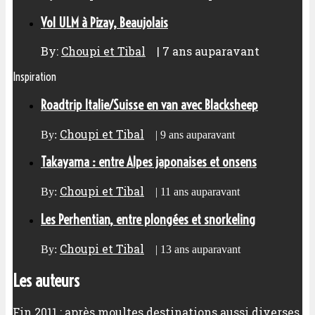
Vol ULM à Pizay, Beaujolais
By:
Choupi et Tibal
|
7 ans auparavant
Inspiration
Roadtrip Italie/Suisse en van avec Blacksheep
Choupi et Tibal
By:
|
9 ans auparavant
Takayama : entre Alpes japonaises et onsens
Choupi et Tibal
By:
|
11 ans auparavant
Les Perhentian, entre plongées et snorkeling
Choupi et Tibal
By:
|
13 ans auparavant
Les auteurs
Fin 2011 : après moultes destinations aussi diverses