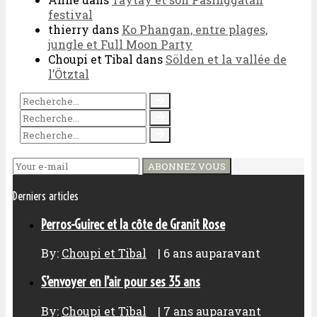
festival
thierry
dans
Ko Phangan, entre plages,
jungle et Full Moon Party
Choupi et Tibal
dans
Sölden et la vallée de
l’Ötztal
ABONNEZ VOUS
Derniers articles
Perros-Guirec et la côte de Granit Rose
By:
Choupi et Tibal
|
6 ans auparavant
S’envoyer en l’air pour ses 35 ans
By:
Choupi et Tibal
|
7 ans auparavant