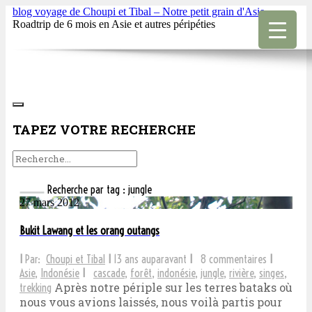
blog voyage de Choupi et Tibal – Notre petit grain d'Asie
Roadtrip de 6 mois en Asie et autres péripéties
TAPEZ VOTRE RECHERCHE
Recherche par tag : jungle
27 mars 2012
Bukit Lawang et les orang outangs
I
Par:
Choupi et Tibal
I
13 ans auparavant
I
8 commentaires
I
Asie
,
Indonésie
I
cascade
,
forêt
,
indonésie
,
jungle
,
rivière
,
singes
,
Après notre périple sur les terres bataks où
trekking
nous vous avions laissés, nous voilà partis pour