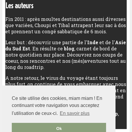
Les auteurs
Fin 2011 : après moultes destinations aussi diverses
que variées, Choupi et Tibal attrapent leur sac à dos
et prennent un congé sabbatique de 6 mois.
Leur but : découvrir une partie de l'
Inde
et de l'
Asie
du Sud Est
. En résulte ce
blog
, carnet de bord de
notre quotidien sur place. Découvrez nos coups de
coeur, nos rencontres et nos (més)aventures tout au
long du roadtrip.
A notre retour, le virus du voyage étant toujours
plus fort, on continue de vous embarquer avec nous
vers nos meilleures destinations, qu'elles soient en
Asie (ou pas), qu'elles soient sur un long week-end
Ce site utilise des cookies, miam miam ! En
ou sur plusieurs semaines.
continuant votre navigation vous acceptez
Au programme :
découverte d'un pays
,
city trip
,
l'utilisation de ceux-ci.
En savoir plus
randonnées
,
sports outdoor
... Bref, pas de quoi
s'ennuyer !
Ok