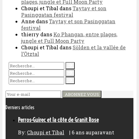
plages, jungle et Full Moon Party
Choupi et Tibal
dans
Taytay et son
Pasinggatan festival
Anne
dans
Taytay et son Pasinggatan
festival
thierry
dans
Ko Phangan, entre plages,
jungle et Full Moon Party
Choupi et Tibal
dans
Sölden et la vallée de
l’Ötztal
ABONNEZ VOUS
Derniers articles
Perros-Guirec et la côte de Granit Rose
By:
Choupi et Tibal
|
6 ans auparavant