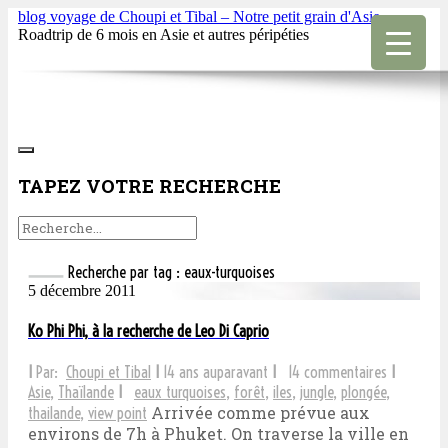
blog voyage de Choupi et Tibal – Notre petit grain d'Asie
Roadtrip de 6 mois en Asie et autres péripéties
TAPEZ VOTRE RECHERCHE
Recherche par tag : eaux-turquoises
5 décembre 2011
Ko Phi Phi, à la recherche de Leo Di Caprio
I
Par:
Choupi et Tibal
I
14 ans auparavant
I
14 commentaires
I
Asie
,
Thaïlande
I
eaux turquoises
,
forêt
,
iles
,
jungle
,
plongée
,
Arrivée comme prévue aux
thailande
,
view point
environs de 7h à Phuket. On traverse la ville en