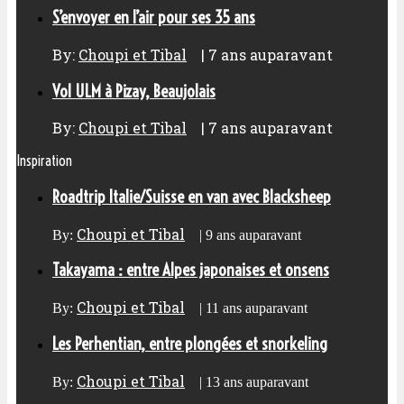
S’envoyer en l’air pour ses 35 ans
By:
Choupi et Tibal
|
7 ans auparavant
Vol ULM à Pizay, Beaujolais
By:
Choupi et Tibal
|
7 ans auparavant
Inspiration
Roadtrip Italie/Suisse en van avec Blacksheep
Choupi et Tibal
By:
|
9 ans auparavant
Takayama : entre Alpes japonaises et onsens
Choupi et Tibal
By:
|
11 ans auparavant
Les Perhentian, entre plongées et snorkeling
Choupi et Tibal
By:
|
13 ans auparavant