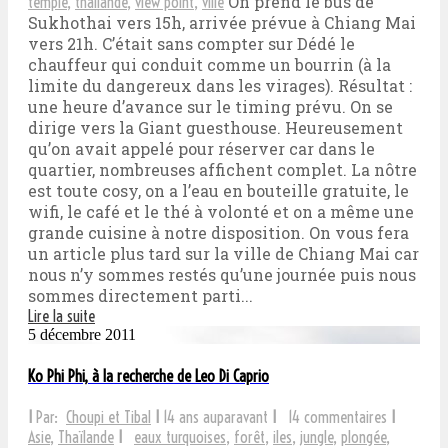
On prend le bus de
temple
,
thailande
,
view point
,
ville
Sukhothai vers 15h, arrivée prévue à Chiang Mai
vers 21h. C’était sans compter sur Dédé le
chauffeur qui conduit comme un bourrin (à la
limite du dangereux dans les virages). Résultat :
une heure d’avance sur le timing prévu. On se
dirige vers la Giant guesthouse. Heureusement
qu’on avait appelé pour réserver car dans le
quartier, nombreuses affichent complet. La nôtre
est toute cosy, on a l’eau en bouteille gratuite, le
wifi, le café et le thé à volonté et on a même une
grande cuisine à notre disposition. On vous fera
un article plus tard sur la ville de Chiang Mai car
nous n’y sommes restés qu’une journée puis nous
sommes directement parti...
Lire la suite
5 décembre 2011
Ko Phi Phi, à la recherche de Leo Di Caprio
I
Par:
Choupi et Tibal
I
14 ans auparavant
I
14 commentaires
I
Asie
,
Thaïlande
I
eaux turquoises
,
forêt
,
iles
,
jungle
,
plongée
,