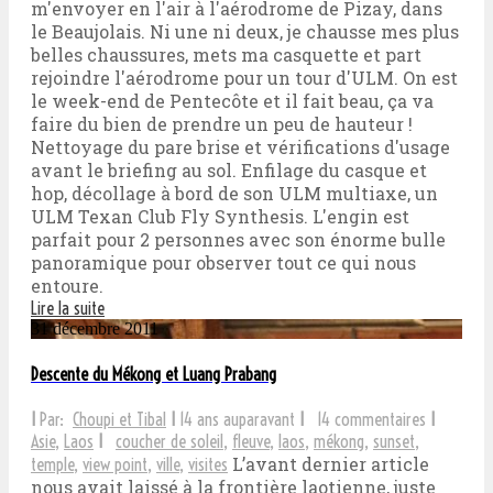
m'envoyer en l'air à l'aérodrome de Pizay, dans
le Beaujolais. Ni une ni deux, je chausse mes plus
belles chaussures, mets ma casquette et part
rejoindre l'aérodrome pour un tour d'ULM. On est
le week-end de Pentecôte et il fait beau, ça va
faire du bien de prendre un peu de hauteur !
Nettoyage du pare brise et vérifications d'usage
avant le briefing au sol. Enfilage du casque et
hop, décollage à bord de son ULM multiaxe, un
ULM Texan Club Fly Synthesis. L'engin est
parfait pour 2 personnes avec son énorme bulle
panoramique pour observer tout ce qui nous
entoure.
Lire la suite
31 décembre 2011
Descente du Mékong et Luang Prabang
I
Par:
Choupi et Tibal
I
14 ans auparavant
I
14 commentaires
I
Asie
,
Laos
I
coucher de soleil
,
fleuve
,
laos
,
mékong
,
sunset
,
L’avant dernier article
temple
,
view point
,
ville
,
visites
nous avait laissé à la frontière laotienne, juste