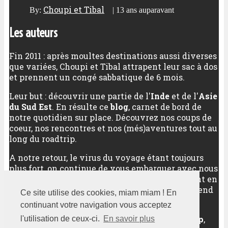
Choupi et Tibal
By:
|
13 ans auparavant
Les auteurs
Fin 2011 : après moultes destinations aussi diverses
que variées, Choupi et Tibal attrapent leur sac à dos
et prennent un congé sabbatique de 6 mois.
Leur but : découvrir une partie de l'
Inde
et de l'
Asie
du Sud Est
. En résulte ce
blog
, carnet de bord de
notre quotidien sur place. Découvrez nos coups de
coeur, nos rencontres et nos (més)aventures tout au
long du roadtrip.
A notre retour, le virus du voyage étant toujours
plus fort, on continue de vous embarquer avec nous
vers nos meilleures destinations, qu'elles soient en
Asie (ou pas), qu'elles soient sur un long week-end
Ce site utilise des cookies, miam miam ! En
ou sur plusieurs semaines.
continuant votre navigation vous acceptez
Au programme :
découverte d'un pays
,
city trip
,
l'utilisation de ceux-ci.
En savoir plus