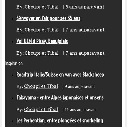
By:
Choupi et Tibal
|
6 ans auparavant
S’envoyer en l’air pour ses 35 ans
By:
Choupi et Tibal
|
7 ans auparavant
Vol ULM à Pizay, Beaujolais
By:
Choupi et Tibal
|
7 ans auparavant
Inspiration
Roadtrip Italie/Suisse en van avec Blacksheep
Choupi et Tibal
By:
|
9 ans auparavant
Takayama : entre Alpes japonaises et onsens
Choupi et Tibal
By:
|
11 ans auparavant
Les Perhentian, entre plongées et snorkeling