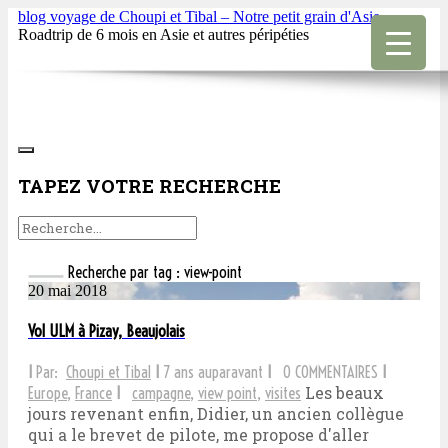
blog voyage de Choupi et Tibal – Notre petit grain d'Asie
Roadtrip de 6 mois en Asie et autres péripéties
TAPEZ VOTRE RECHERCHE
Recherche par tag : view-point
20 mai 2018
Vol ULM à Pizay, Beaujolais
I
Par:
Choupi et Tibal
I
7 ans auparavant
I
0 COMMENTAIRES
I
Les beaux
Europe
,
France
I
campagne
,
view point
,
visites
jours revenant enfin, Didier, un ancien collègue
qui a le brevet de pilote, me propose d'aller