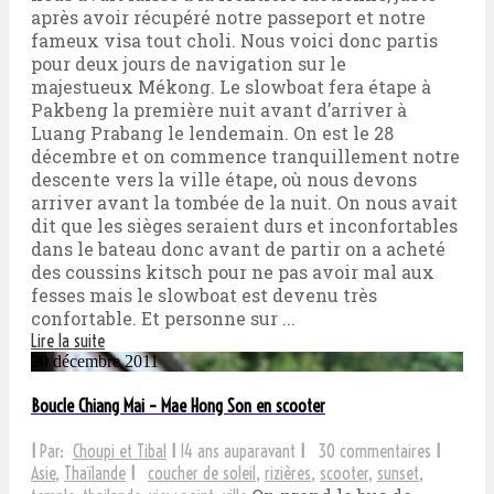
après avoir récupéré notre passeport et notre
fameux visa tout choli. Nous voici donc partis
pour deux jours de navigation sur le
majestueux Mékong. Le slowboat fera étape à
Pakbeng la première nuit avant d’arriver à
Luang Prabang le lendemain. On est le 28
décembre et on commence tranquillement notre
descente vers la ville étape, où nous devons
arriver avant la tombée de la nuit. On nous avait
dit que les sièges seraient durs et inconfortables
dans le bateau donc avant de partir on a acheté
des coussins kitsch pour ne pas avoir mal aux
fesses mais le slowboat est devenu très
confortable. Et personne sur ...
Lire la suite
20 décembre 2011
Boucle Chiang Mai – Mae Hong Son en scooter
I
Par:
Choupi et Tibal
I
14 ans auparavant
I
30 commentaires
I
Asie
,
Thaïlande
I
coucher de soleil
,
rizières
,
scooter
,
sunset
,