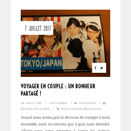
7 JUILLET 2017
VOYAGER EN COUPLE : UN BONHEUR
PARTAGÉ !
I
I
I
PAR:
CHOUPI ET TIBAL
9 ANS AUPARAVANT
UN COMMENTAIRE
I
RÉFLEXIONS
,
TOUR DU MONDE
RESSENTI
,
SOUVENIRS
,
VOYAGER EN COUPLE
Quand nous avons pris la décision de voyager 6 mois
ensemble, nous ne savions pas à quoi nous attendre.
Allions-nous nous entendre ? Aimer les mêmes