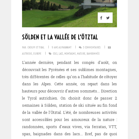
SÖLDEN ET LA VALLÉE DE L’ÖTZTAL
I
I
I
PAR:
CHOUPI ET TIBAL
9 ANS AUPARAVANT
3 COMMENTAIRES
I
AUTRICHE
,
EUROPE
COLS
,
LACS
,
MONTAGNE
,
NATURE
,
RANDONNÉE
L'année dernière, pendant les congés d'août, on
découvrait les Pyrénées et ses sublimes montagnes,
très différentes de celles qu'on a l'habitude de côtoyer
dans les Alpes. Cette année, on repart dans les
hauteurs pour découvrir d'autres sommets... Direction
le Tyrol autrichien. On choisit donc de passer 2
semaines à Sölden, station de ski située au fin fond
de la vallée de l'Ötztal. L'été, de nombreuses activités
sont accessibles pour les amoureux de la nature :
randonnées, sports d'eaux vives, via ferratas, VTT,
spas, baignades dans des lacs... Bref, pas de quoi