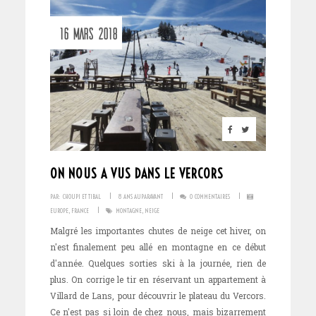
16 MARS 2018
ON NOUS A VUS DANS LE VERCORS
I
I
I
PAR:
CHOUPI ET TIBAL
8 ANS AUPARAVANT
0 COMMENTAIRES
I
EUROPE
,
FRANCE
MONTAGNE
,
NEIGE
Malgré les importantes chutes de neige cet hiver, on
n'est finalement peu allé en montagne en ce début
d'année. Quelques sorties ski à la journée, rien de
plus. On corrige le tir en réservant un appartement à
Villard de Lans, pour découvrir le plateau du Vercors.
Ce n'est pas si loin de chez nous, mais bizarrement