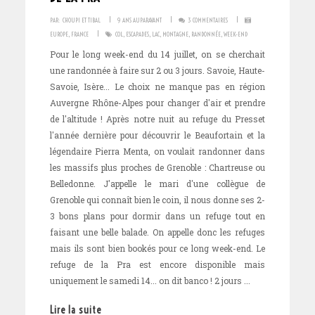
I
I
I
PAR:
CHOUPI ET TIBAL
9 ANS AUPARAVANT
3 COMMENTAIRES
I
EUROPE
,
FRANCE
COL
,
ESCAPADES
,
LAC
,
MONTAGNE
,
RANDONNÉE
,
WEEK-END
Pour le long week-end du 14 juillet, on se cherchait
une randonnée à faire sur 2 ou 3 jours. Savoie, Haute-
Savoie, Isère... Le choix ne manque pas en région
Auvergne Rhône-Alpes pour changer d'air et prendre
de l'altitude ! Après notre nuit au refuge du Presset
l'année dernière pour découvrir le Beaufortain et la
légendaire Pierra Menta, on voulait randonner dans
les massifs plus proches de Grenoble : Chartreuse ou
Belledonne. J'appelle le mari d'une collègue de
Grenoble qui connaît bien le coin, il nous donne ses 2-
3 bons plans pour dormir dans un refuge tout en
faisant une belle balade. On appelle donc les refuges
mais ils sont bien bookés pour ce long week-end. Le
refuge de la Pra est encore disponible mais
uniquement le samedi 14... on dit banco ! 2 jours ...
Lire la suite