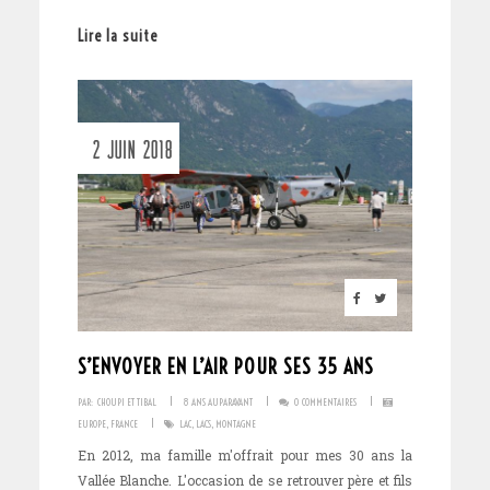
Lire la suite
2 JUIN 2018
S’ENVOYER EN L’AIR POUR SES 35 ANS
I
I
I
PAR:
CHOUPI ET TIBAL
8 ANS AUPARAVANT
0 COMMENTAIRES
I
EUROPE
,
FRANCE
LAC
,
LACS
,
MONTAGNE
En 2012, ma famille m'offrait pour mes 30 ans la
Vallée Blanche. L'occasion de se retrouver père et fils