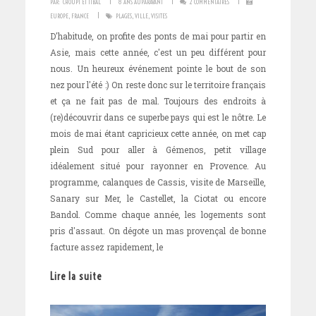
I
I
I
PAR:
CHOUPI ET TIBAL
8 ANS AUPARAVANT
2 COMMENTAIRES
I
EUROPE
,
FRANCE
PLAGES
,
VILLE
,
VISITES
D'habitude, on profite des ponts de mai pour partir en
Asie, mais cette année, c'est un peu différent pour
nous. Un heureux événement pointe le bout de son
nez pour l'été :) On reste donc sur le territoire français
et ça ne fait pas de mal. Toujours des endroits à
(re)découvrir dans ce superbe pays qui est le nôtre. Le
mois de mai étant capricieux cette année, on met cap
plein Sud pour aller à Gémenos, petit village
idéalement situé pour rayonner en Provence. Au
programme, calanques de Cassis, visite de Marseille,
Sanary sur Mer, le Castellet, la Ciotat ou encore
Bandol. Comme chaque année, les logements sont
pris d'assaut. On dégote un mas provençal de bonne
facture assez rapidement, le
Lire la suite