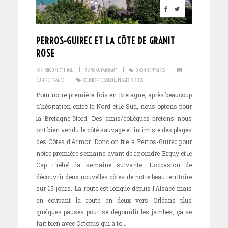
PERROS-GUIREC ET LA CÔTE DE GRANIT
ROSE
I
I
I
PAR:
CHOUPI ET TIBAL
7 ANS AUPARAVANT
0 COMMENTAIRES
I
EUROPE
,
FRANCE
COUCHER DE SOLEIL
,
PLAGES
,
VISITES
Pour notre première fois en Bretagne, après beaucoup
d'hésitation entre le Nord et le Sud, nous optons pour
la Bretagne Nord. Des amis/collègues bretons nous
ont bien vendu le côté sauvage et intimiste des plages
des Côtes d'Armor. Donc on file à Perros-Guirec pour
notre première semaine avant de rejoindre Erquy et le
Cap Fréhel la semaine suivante. L'occasion de
découvrir deux nouvelles côtes de notre beau territoire
sur 15 jours. La route est longue depuis l'Alsace mais
en coupant la route en deux vers Orléans plus
quelques pauses pour se dégourdir les jambes, ça se
fait bien avec Octopus qui a to...