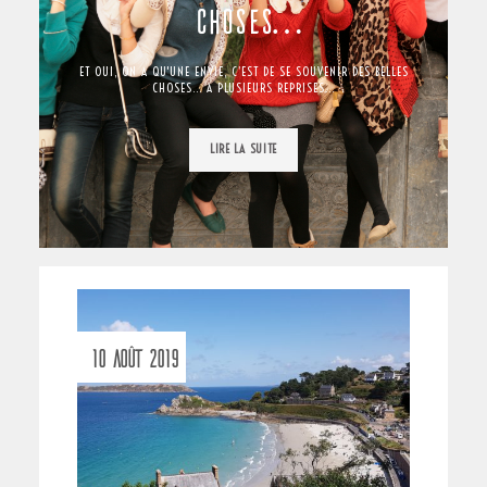
CHOSES…
ET OUI, ON A QU'UNE ENVIE, C’EST DE SE SOUVENIR DES BELLES
CHOSES... A PLUSIEURS REPRISES…
LIRE LA SUITE
10 AOÛT 2019