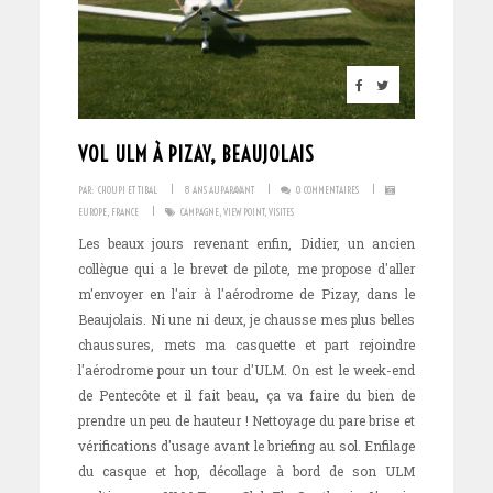
VOL ULM À PIZAY, BEAUJOLAIS
I
I
I
PAR:
CHOUPI ET TIBAL
8 ANS AUPARAVANT
0 COMMENTAIRES
I
EUROPE
,
FRANCE
CAMPAGNE
,
VIEW POINT
,
VISITES
Les beaux jours revenant enfin, Didier, un ancien
collègue qui a le brevet de pilote, me propose d'aller
m'envoyer en l'air à l'aérodrome de Pizay, dans le
Beaujolais. Ni une ni deux, je chausse mes plus belles
chaussures, mets ma casquette et part rejoindre
l'aérodrome pour un tour d'ULM. On est le week-end
de Pentecôte et il fait beau, ça va faire du bien de
prendre un peu de hauteur ! Nettoyage du pare brise et
vérifications d'usage avant le briefing au sol. Enfilage
du casque et hop, décollage à bord de son ULM