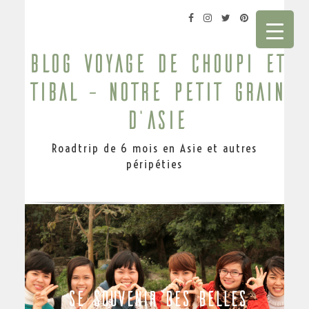
blog voyage de Choupi et
Tibal – Notre petit grain
d'Asie
Roadtrip de 6 mois en Asie et autres
péripéties
SE SOUVENIR DES BELLES