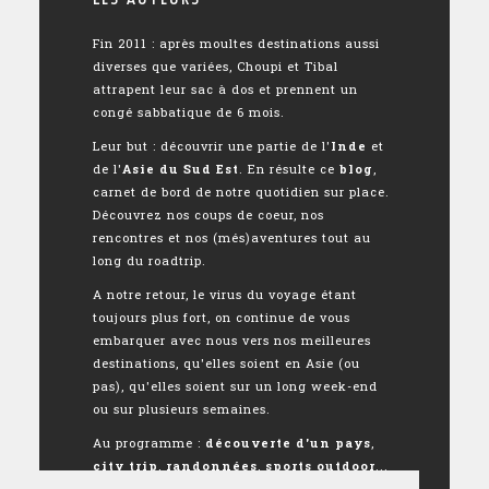
Fin 2011 : après moultes destinations aussi
diverses que variées, Choupi et Tibal
attrapent leur sac à dos et prennent un
congé sabbatique de 6 mois.
Leur but : découvrir une partie de l'
Inde
et
de l'
Asie du Sud Est
. En résulte ce
blog
,
carnet de bord de notre quotidien sur place.
Découvrez nos coups de coeur, nos
rencontres et nos (més)aventures tout au
long du roadtrip.
A notre retour, le virus du voyage étant
toujours plus fort, on continue de vous
embarquer avec nous vers nos meilleures
destinations, qu'elles soient en Asie (ou
pas), qu'elles soient sur un long week-end
ou sur plusieurs semaines.
Au programme :
découverte d'un pays
,
city trip
,
randonnées
,
sports outdoor
...
Bref, pas de quoi s'ennuyer !