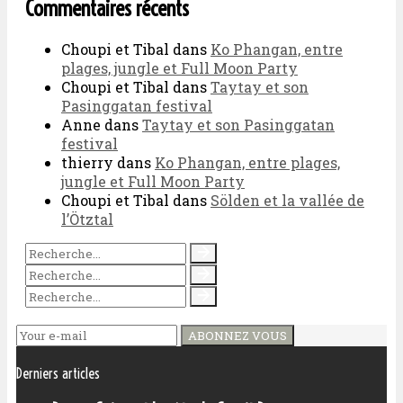
Commentaires récents
Choupi et Tibal
dans
Ko Phangan, entre
plages, jungle et Full Moon Party
Choupi et Tibal
dans
Taytay et son
Pasinggatan festival
Anne
dans
Taytay et son Pasinggatan
festival
thierry
dans
Ko Phangan, entre plages,
jungle et Full Moon Party
Choupi et Tibal
dans
Sölden et la vallée de
l’Ötztal
ABONNEZ VOUS
Derniers articles