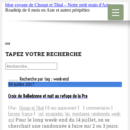
blog voyage de Choupi et Tibal – Notre petit grain d'Asie
Roadtrip de 6 mois en Asie et autres péripéties
TAPEZ VOTRE RECHERCHE
Recherche par tag : week-end
16 juillet 2017
Croix de Belledonne et nuit au refuge de la Pra
I
Par:
Choupi et Tibal
I
8 ans auparavant
I
3 commentaires
I
Europe
,
France
I
col
,
escapades
,
lac
,
montagne
,
randonnée
,
week-
Pour le long week-end du 14 juillet, on se
end
cherchait une randonnée à faire sur 2 ou 3 jours.