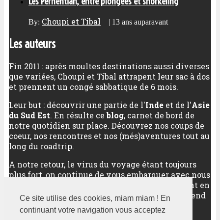
Les Perhentian, entre plongées et snorkeling
Choupi et Tibal
By:
|
13 ans auparavant
Les auteurs
Fin 2011 : après moultes destinations aussi diverses
que variées, Choupi et Tibal attrapent leur sac à dos
et prennent un congé sabbatique de 6 mois.
Leur but : découvrir une partie de l'
Inde
et de l'
Asie
du Sud Est
. En résulte ce
blog
, carnet de bord de
notre quotidien sur place. Découvrez nos coups de
coeur, nos rencontres et nos (més)aventures tout au
long du roadtrip.
A notre retour, le virus du voyage étant toujours
plus fort, on continue de vous embarquer avec nous
vers nos meilleures destinations, qu'elles soient en
Asie (ou pas), qu'elles soient sur un long week-end
Ce site utilise des cookies, miam miam ! En
ou sur plusieurs semaines.
continuant votre navigation vous acceptez