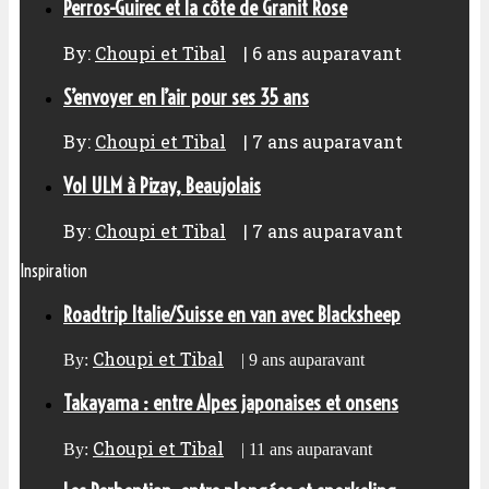
Perros-Guirec et la côte de Granit Rose
By:
Choupi et Tibal
|
6 ans auparavant
S’envoyer en l’air pour ses 35 ans
By:
Choupi et Tibal
|
7 ans auparavant
Vol ULM à Pizay, Beaujolais
By:
Choupi et Tibal
|
7 ans auparavant
Inspiration
Roadtrip Italie/Suisse en van avec Blacksheep
Choupi et Tibal
By:
|
9 ans auparavant
Takayama : entre Alpes japonaises et onsens
Choupi et Tibal
By:
|
11 ans auparavant