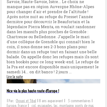
Savoie, Haute-Savoie, Isère... Le choix ne
manque pas en région Auvergne Rhône-Alpes
pour changer d'air et prendre de l'altitude !
Après notre nuit au refuge du Presset l'année
dernière pour découvrir le Beaufortain et la
légendaire Pierra Menta, on voulait randonner
dans les massifs plus proches de Grenoble :
Chartreuse ou Belledonne. J'appelle le mari
d'une collègue de Grenoble qui connaît bien le
coin, il nous donne ses 2-3 bons plans pour
dormir dans un refuge tout en faisant une belle
balade. On appelle donc les refuges mais ils sont
bien bookés pour ce long week-end. Le refuge de
la Pra est encore disponible mais uniquement le
samedi 14... on dit banco ! 2 jours ...
Lire la suite
25 mai 2017
Nice via la plus haute route d’Europe !
I
Par:
Choupi et Tibal
I
8 ans auparavant
I
3 commentaires
I
Europe
,
France
I
col
,
escapades
,
lac
,
montagne
,
ponts de mai
,