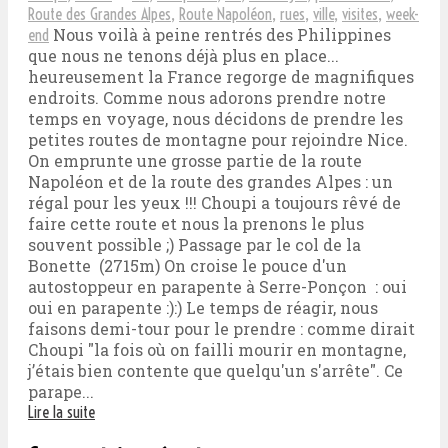
Route des Grandes Alpes
,
Route Napoléon
,
rues
,
ville
,
visites
,
week-
Nous voilà à peine rentrés des Philippines
end
que nous ne tenons déjà plus en place...
heureusement la France regorge de magnifiques
endroits. Comme nous adorons prendre notre
temps en voyage, nous décidons de prendre les
petites routes de montagne pour rejoindre Nice.
On emprunte une grosse partie de la route
Napoléon et de la route des grandes Alpes : un
régal pour les yeux !!! Choupi a toujours rêvé de
faire cette route et nous la prenons le plus
souvent possible ;) Passage par le col de la
Bonette (2715m) On croise le pouce d'un
autostoppeur en parapente à Serre-Ponçon : oui
oui en parapente :):) Le temps de réagir, nous
faisons demi-tour pour le prendre : comme dirait
Choupi "la fois où on failli mourir en montagne,
j’étais bien contente que quelqu'un s'arrête". Ce
parape...
Lire la suite