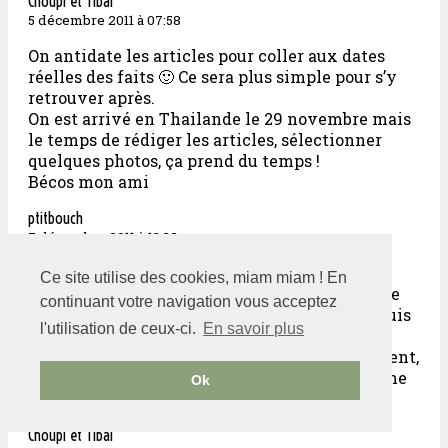
Choupi et Tibal
5 décembre 2011 à 07:58
On antidate les articles pour coller aux dates
réelles des faits 🙂 Ce sera plus simple pour s’y
retrouver après.
On est arrivé en Thailande le 29 novembre mais
le temps de rédiger les articles, sélectionner
quelques photos, ça prend du temps !
Bécos mon ami
ptitbouch
7 décembre 2011 à 13:38
brebre le roi du détail…
Ce site utilise des cookies, miam miam ! En
cela dit je venais pile poil de me faire la même
continuant votre navigation vous acceptez
remarque… J’avais pourtant visité le site depuis
l'utilisation de ceux-ci.
En savoir plus
le 21 novembre.
En fait c’est pas un décalage de 8h, on nous ment,
c’est 8 jours (voire même 8 siècles pour certaine
Ok
photos…)
Choupi et Tibal