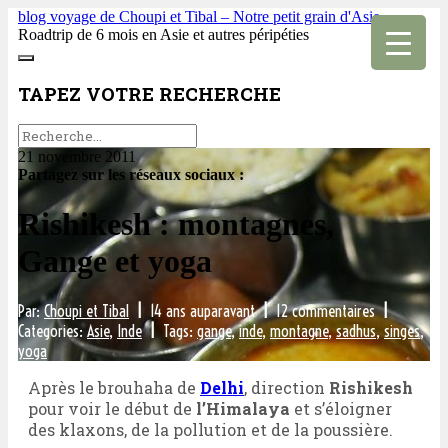
blog voyage de Choupi et Tibal – Notre petit grain d'Asie
Roadtrip de 6 mois en Asie et autres péripéties
TAPEZ VOTRE RECHERCHE
21 novembre 2011
Partagez sur les réseaux sociaux :
Rishikesh : montagnes,
Gange et yoga
Par:
Choupi et Tibal
|
14 ans auparavant
|
12 commentaires
|
Categories:
Asie
,
Inde
|
Tags:
gange
,
inde
,
montagne
,
sadhus
,
singes
,
yoga
Après le brouhaha de
Delhi
, direction
Rishikesh
pour voir le début de
l’Himalaya
et s’éloigner
des klaxons, de la pollution et de la poussière.