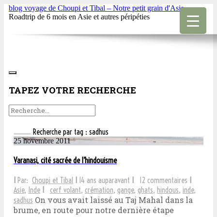
blog voyage de Choupi et Tibal – Notre petit grain d'Asie
Roadtrip de 6 mois en Asie et autres péripéties
TAPEZ VOTRE RECHERCHE
Recherche par tag : sadhus
25 novembre 2011
Varanasi, cité sacrée de l’hindouisme
I
Par:
Choupi et Tibal
I
14 ans auparavant
I
12 commentaires
I
Asie
,
Inde
I
cerf volant
,
crémation
,
gange
,
ghats
,
hindous
,
inde
,
On vous avait laissé au Taj Mahal dans la
sadhus
brume, en route pour notre dernière étape