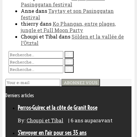
Pasinggatan festival
Anne
dans
Taytay et son Pasinggatan
festival
thierry
dans
Ko Phangan, entre plages,
jungle et Full Moon Party
Choupi et Tibal
dans
Sölden et la vallée de
l’Ötztal
ABONNEZ VOUS
Derniers articles
Perros-Guirec et la côte de Granit Rose
By:
Choupi et Tibal
|
6 ans auparavant
S’envoyer en l’air pour ses 35 ans