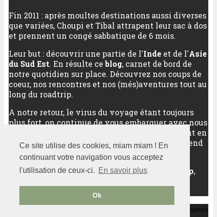
Fin 2011 : après moultes destinations aussi diverses
que variées, Choupi et Tibal attrapent leur sac à dos
et prennent un congé sabbatique de 6 mois.
Leur but : découvrir une partie de l'
Inde
et de l'
Asie
du Sud Est
. En résulte ce
blog
, carnet de bord de
notre quotidien sur place. Découvrez nos coups de
coeur, nos rencontres et nos (més)aventures tout au
long du roadtrip.
A notre retour, le virus du voyage étant toujours
plus fort, on continue de vous embarquer avec nous
vers nos meilleures destinations, qu'elles soient en
Asie (ou pas), qu'elles soient sur un long week-end
Ce site utilise des cookies, miam miam ! En
ou sur plusieurs semaines.
continuant votre navigation vous acceptez
Au programme :
découverte d'un pays
,
city trip
,
l'utilisation de ceux-ci.
En savoir plus
randonnées
,
sports outdoor
... Bref, pas de quoi
s'ennuyer !
Ok
Notre petit grain d'Asie
2011-2020 -
- Tous droits réservés