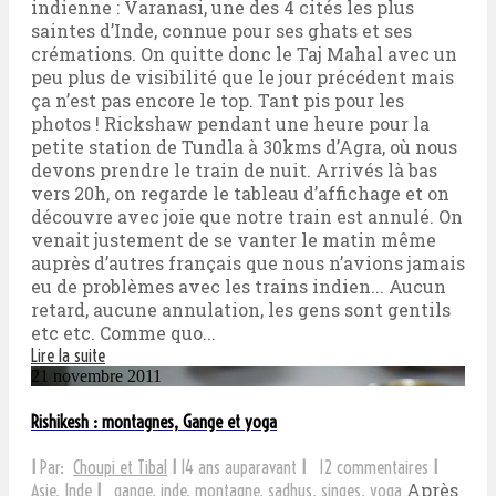
indienne : Varanasi, une des 4 cités les plus
saintes d’Inde, connue pour ses ghats et ses
crémations. On quitte donc le Taj Mahal avec un
peu plus de visibilité que le jour précédent mais
ça n’est pas encore le top. Tant pis pour les
photos ! Rickshaw pendant une heure pour la
petite station de Tundla à 30kms d’Agra, où nous
devons prendre le train de nuit. Arrivés là bas
vers 20h, on regarde le tableau d’affichage et on
découvre avec joie que notre train est annulé. On
venait justement de se vanter le matin même
auprès d’autres français que nous n’avions jamais
eu de problèmes avec les trains indien... Aucun
retard, aucune annulation, les gens sont gentils
etc etc. Comme quo...
Lire la suite
21 novembre 2011
Rishikesh : montagnes, Gange et yoga
I
Par:
Choupi et Tibal
I
14 ans auparavant
I
12 commentaires
I
Après
Asie
,
Inde
I
gange
,
inde
,
montagne
,
sadhus
,
singes
,
yoga