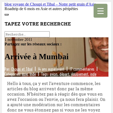
blog voyage de Choupi et Tibal – Notre petit grain d'Asie
Roadtrip de 6 mois en Asie et autres péripéties
TAPEZ VOTRE RECHERCHE
1 novembre 2011
Partagez sur les réseaux sociaux :
Arrivée à Mumbai
Par:
Choupi et Tibal
|
14 ans auparavant
|
17 commentaires
|
Categories:
Asie
,
Inde
|
Tags:
avion
,
départ
,
équipement
,
inde
Hello à tous, ça y est l’aventure commence, les
articles du blog arrivent donc par la même
occasion. N’hésitez pas à réagir dès que vous en
avez l’occasion ou l’envie, ça nous fera plaisir. On
a ajouté une modération sur les commentaires
donc ne vous étonnez pas si vous ne les voyez