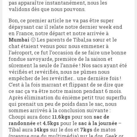
pas apparaître instantanément, nous les
validons dès que nous pouvons.
Bon, ce premier article ne va pas être super
dépaysant car il relate notre dernier week end
en France, notre départ et notre arrivée à
Mumbai
🙂 Les parents de Tibal,sa sœur et le
chat étaient venus pour nous emmener à
l’aéroport, ce fut l’occasion de se faire une bonne
fondue savoyarde, première de la saison et
sûrement la seule de l’année ! Nos sacs ayant été
vérifiés et revérifiés, nous ne pûmes nous
empêcher de les revérifier… une dernière fois !
C’est à la fois marrant et flippant de se dire que
ce sac ça va être notre maison pendant 6 mois.
Après élimination du énième petit truc superflu
qui prenait un peu de poids dans le sac, nous
sommes arrivés à la conclusion suivante :
Choupi aura donc
11.6kgs
pour son
sac de
randonnée
et
4.5kgs
pour le
sac à la journée
–
Tibal aura
14kgs
sur le dos et
7kgs
de matos
(presque que du multimédia) sur le dos. Geek or