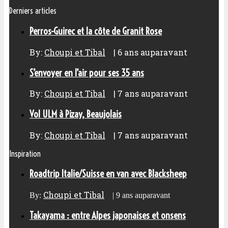
Derniers articles
Perros-Guirec et la côte de Granit Rose
By:
Choupi et Tibal
|
6 ans auparavant
S’envoyer en l’air pour ses 35 ans
By:
Choupi et Tibal
|
7 ans auparavant
Vol ULM à Pizay, Beaujolais
By:
Choupi et Tibal
|
7 ans auparavant
Inspiration
Roadtrip Italie/Suisse en van avec Blacksheep
Choupi et Tibal
By:
|
9 ans auparavant
Takayama : entre Alpes japonaises et onsens