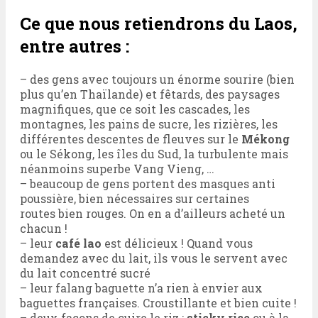
Ce que nous retiendrons du Laos,
entre autres :
– des gens avec toujours un énorme sourire (bien
plus qu’en Thaïlande) et fêtards, des paysages
magnifiques, que ce soit les cascades, les
montagnes, les pains de sucre, les rizières, les
différentes descentes de fleuves sur le
Mékong
ou le Sékong, les îles du Sud, la turbulente mais
néanmoins superbe Vang Vieng, …
– beaucoup de gens portent des masques anti
poussière, bien nécessaires sur certaines
routes bien rouges. On en a d’ailleurs acheté un
chacun !
– leur
café lao
est délicieux ! Quand vous
demandez avec du lait, ils vous le servent avec
du lait concentré sucré
– leur falang baguette n’a rien à envier aux
baguettes françaises. Croustillante et bien cuite !
– deux façons de cuire le riz :
sticky rice
ou à la