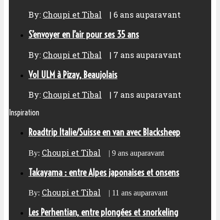
By:
Choupi et Tibal
|
6 ans auparavant
S’envoyer en l’air pour ses 35 ans
By:
Choupi et Tibal
|
7 ans auparavant
Vol ULM à Pizay, Beaujolais
By:
Choupi et Tibal
|
7 ans auparavant
Inspiration
Roadtrip Italie/Suisse en van avec Blacksheep
Choupi et Tibal
By:
|
9 ans auparavant
Takayama : entre Alpes japonaises et onsens
Choupi et Tibal
By:
|
11 ans auparavant
Les Perhentian, entre plongées et snorkeling