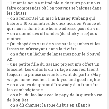
– 1 mamie nous a mimé plein de trucs pour nous
faire comprendre où l’on pouvait se baigner dans
les chutes
– on a rencontré un mec à
Luang Prabang
qui
habite à 10 kilomètres de chez nous en France et
qui nous a donné une bonne adresse pour du vin
– on a donné des offrandes (du sticky rice) aux
moines
– j’ai chopé des vers de vase sur les jambes et les
fesses en m’asseyant dans la rivière
– on a fait un lâcher de lanternes pour le Nouvel
An
– une petite fille du SaeLao project m’a offert un
bracelet. Les enfants du village nous récitaient
toujours la phrase suivante avant de partir «May
we go home teacher, thank you and good night»
– on a vu les dauphins d’Irrawady à la frontière
lao-cambodgienne
– on a bu du lao lao avec le papy de la guesthouse
de
Don Det
– on a dû changer la roue du bus en allant à