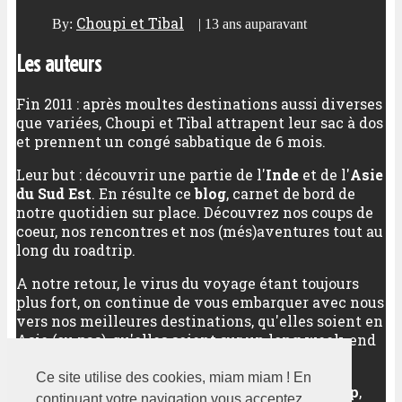
Choupi et Tibal
By:
|
13 ans auparavant
Les auteurs
Fin 2011 : après moultes destinations aussi diverses
que variées, Choupi et Tibal attrapent leur sac à dos
et prennent un congé sabbatique de 6 mois.
Leur but : découvrir une partie de l'
Inde
et de l'
Asie
du Sud Est
. En résulte ce
blog
, carnet de bord de
notre quotidien sur place. Découvrez nos coups de
coeur, nos rencontres et nos (més)aventures tout au
long du roadtrip.
A notre retour, le virus du voyage étant toujours
plus fort, on continue de vous embarquer avec nous
vers nos meilleures destinations, qu'elles soient en
Asie (ou pas), qu'elles soient sur un long week-end
ou sur plusieurs semaines.
Ce site utilise des cookies, miam miam ! En
Au programme :
découverte d'un pays
,
city trip
,
continuant votre navigation vous acceptez