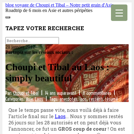
blog voyage de Choupi et Tibal – Notre petit grain d'Asie
Roadtrip de 6 mois en Asie et autres péripéties
TAPEZ VOTRE RECHERCHE
21 janvier 2012
Partagez sur les réseaux sociaux :
Choupi et Tibal au Laos :
simply beautiful
Par:
Choupi et Tibal
|
14 ans auparavant
|
11 commentaires
|
Categories:
Asie
,
Laos
|
Tags:
anecdotes
,
laos
,
ressenti
,
résumé
Que le temps passe vite, nous voilà déjà à faire
l’article final sur le
Laos
… Nous y sommes restés
26 jours sur les 28 autorisés et on peut déjà vous
l’annoncer, ce fut un
GROS coup de coeur
! On est