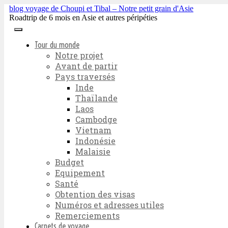
blog voyage de Choupi et Tibal – Notre petit grain d'Asie
Roadtrip de 6 mois en Asie et autres péripéties
Tour du monde
Notre projet
Avant de partir
Pays traversés
Inde
Thaïlande
Laos
Cambodge
Vietnam
Indonésie
Malaisie
Budget
Equipement
Santé
Obtention des visas
Numéros et adresses utiles
Remerciements
Carnets de voyage