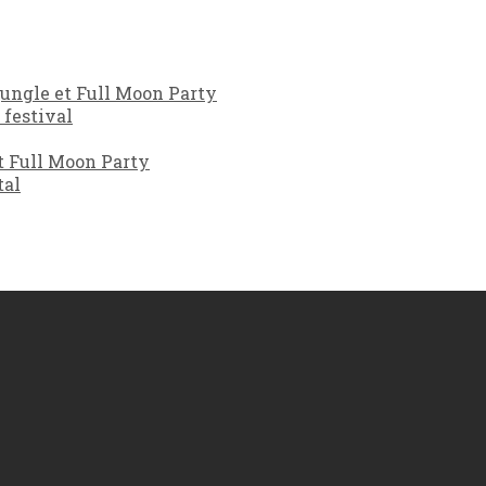
jungle et Full Moon Party
 festival
t Full Moon Party
tal