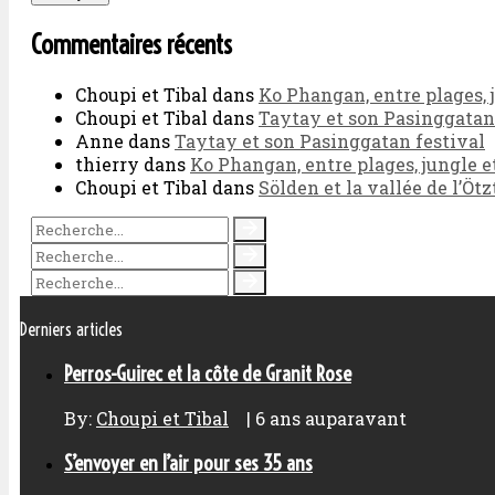
Commentaires récents
Choupi et Tibal
dans
Ko Phangan, entre plages, 
Choupi et Tibal
dans
Taytay et son Pasinggatan
Anne
dans
Taytay et son Pasinggatan festival
thierry
dans
Ko Phangan, entre plages, jungle e
Choupi et Tibal
dans
Sölden et la vallée de l’Ötz
Derniers articles
Perros-Guirec et la côte de Granit Rose
By:
Choupi et Tibal
|
6 ans auparavant
S’envoyer en l’air pour ses 35 ans