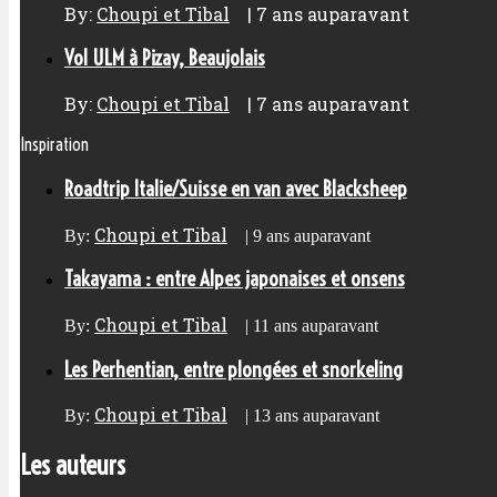
By:
Choupi et Tibal
|
7 ans auparavant
Vol ULM à Pizay, Beaujolais
By:
Choupi et Tibal
|
7 ans auparavant
Inspiration
Roadtrip Italie/Suisse en van avec Blacksheep
Choupi et Tibal
By:
|
9 ans auparavant
Takayama : entre Alpes japonaises et onsens
Choupi et Tibal
By:
|
11 ans auparavant
Les Perhentian, entre plongées et snorkeling
Choupi et Tibal
By:
|
13 ans auparavant
Les auteurs