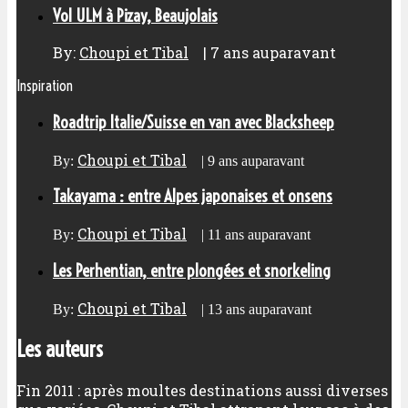
Vol ULM à Pizay, Beaujolais
By:
Choupi et Tibal
|
7 ans auparavant
Inspiration
Roadtrip Italie/Suisse en van avec Blacksheep
Choupi et Tibal
By:
|
9 ans auparavant
Takayama : entre Alpes japonaises et onsens
Choupi et Tibal
By:
|
11 ans auparavant
Les Perhentian, entre plongées et snorkeling
Choupi et Tibal
By:
|
13 ans auparavant
Les auteurs
Fin 2011 : après moultes destinations aussi diverses