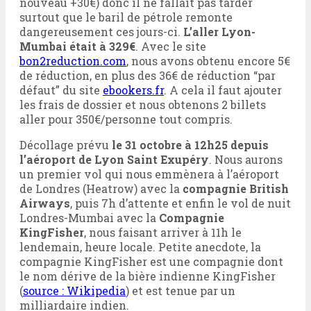
nouveau +30€) donc il ne fallait pas tarder
surtout que le baril de pétrole remonte
dangereusement ces jours-ci.
L’aller Lyon-
Mumbai était à 329€
. Avec le site
bon2reduction.com
, nous avons obtenu encore 5€
de réduction, en plus des 36€ de réduction “par
défaut” du site
ebookers.fr
. A cela il faut ajouter
les frais de dossier et nous obtenons 2 billets
aller pour 350€/personne tout compris.
Décollage prévu
le 31 octobre à 12h25 depuis
l’aéroport de Lyon Saint Exupéry
. Nous aurons
un premier vol qui nous emmènera à l’aéroport
de Londres (Heatrow) avec la
compagnie British
Airways
, puis 7h d’attente et enfin le vol de nuit
Londres-Mumbai avec la
Compagnie
KingFisher
, nous faisant arriver à 11h le
lendemain, heure locale. Petite anecdote, la
compagnie KingFisher est une compagnie dont
le nom dérive de la bière indienne KingFisher
(
source : Wikipedia
) et est tenue par un
milliardaire indien.