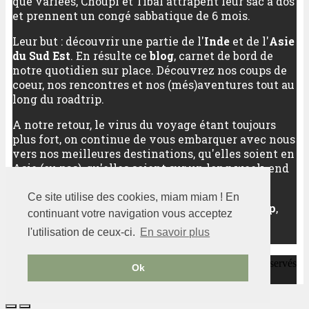
que variées, Choupi et Tibal attrapent leur sac à dos
et prennent un congé sabbatique de 6 mois.
Leur but : découvrir une partie de l'
Inde
et de l'
Asie
du Sud Est
. En résulte ce
blog
, carnet de bord de
notre quotidien sur place. Découvrez nos coups de
coeur, nos rencontres et nos (més)aventures tout au
long du roadtrip.
A notre retour, le virus du voyage étant toujours
plus fort, on continue de vous embarquer avec nous
vers nos meilleures destinations, qu'elles soient en
Asie (ou pas), qu'elles soient sur un long week-end
ou sur plusieurs semaines.
Ce site utilise des cookies, miam miam ! En
Au programme :
découverte d'un pays
,
city trip
,
continuant votre navigation vous acceptez
randonnées
,
sports outdoor
... Bref, pas de quoi
l'utilisation de ceux-ci.
En savoir plus
s'ennuyer !
Notre petit grain d'Asie
2011-2020 -
- Tous droits réservés
Ok
Plan du site
Voir nos mentions légales
-
-