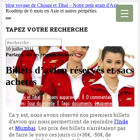
blog voyage de Choupi et Tibal – Notre petit grain d'Asie
Roadtrip de 6 mois en Asie et autres péripéties
TAPEZ VOTRE RECHERCHE
10 juillet 2011
Partagez sur les réseaux sociaux :
Billets d’avion réservés et sacs
achetés
Par:
Choupi et Tibal
|
14 ans auparavant
|
0 commentaire
|
Categories:
Tour du monde
|
Tags:
documents
,
équipement
Ca y est, nous avons réservé nos premiers billets
d’avion qui nous permettront de rejoindre
l’Inde
et
Mumbai
. Les prix des billets n’arrêtaient pas
de faire le yoyo ces jours ci (+30€, -50€, de